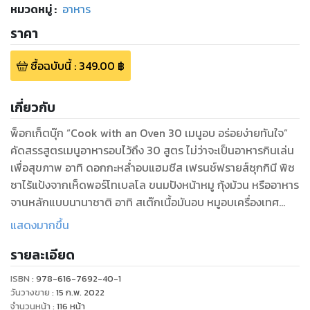
หมวดหมู่
:
อาหาร
ราคา
ซื้อฉบับนี้
:
349.00
฿
เกี่ยวกับ
พ็อกเก็ตบุ๊ก “Cook with an Oven 30 เมนูอบ อร่อยง่ายทันใจ”
คัดสรรสูตรเมนูอาหารอบไว้ถึง 30 สูตร ไม่ว่าจะเป็นอาหารกินเล่น
เพื่อสุขภาพ อาทิ ดอกกะหล่ำอบแฮมชีส เฟรนช์ฟรายส์ซุกกินี พิซ
ซาไร้แป้งจากเห็ดพอร์โทเบลโล ขนมปังหน้าหมู กุ้งม้วน หรืออาหาร
จานหลักแบบนานาชาติ อาทิ สเต๊กเนื้อมันอบ หมูอบเครื่องเทศ
เสิร์ฟคู่กับหมั่นโถว รวมมิตรซีฟู้ดอบซอสมะนาวกระเทียม ไข่อบ
แสดงมากขึ้น
ปลาแซลมอนและผักหลากชนิด และอีกหลากหลายเมนูอร่อย มา
รายละเอียด
พร้อมวิธีทำอย่างละเอียดและเคล็ดลับดีๆ แบบไม่มีกั๊ก ที่คุณเองก็
สามารถทำตามได้ง่ายๆ ที่บ้าน
ISBN :
978-616-7692-40-1
วันวางขาย
:
15 ก.พ. 2022
จำนวนหน้า
:
116
หน้า