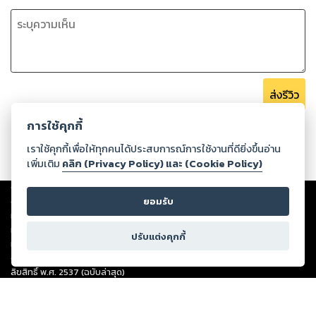
ส่งรีวิว
การใช้คุกกี้
เราใช้คุกกี้เพื่อให้ทุกคนได้ประสบการณ์การใช้งานที่ดียิ่งขึ้นอ่าน
เพิ่มเติม
คลิก (Privacy Policy) และ (Cookie Policy)
Copyright ©
2026
Storylog Co., Ltd. - สตอรี่ล็อกขอสงวนสิทธิ์ไม่รับผิดชอบ
ต่อผลงานหรือเนื้อหาใดที่อัปโหลดผ่านเว็บไซต์และปรากฏว่าละเมิดสิทธิใน
ยอมรับ
ทรัพย์สินทางปัญญาของบุคคลอื่นหรือขัดต่อกฎหมายและศีลธรรม ดังนั้น ผู้อ่าน
ทุกท่านโปรดใช้วิจารณญาณในการกลั่นกรองด้วยตนเอง และหากท่านพบว่าส่วน
ปรับแต่งคุกกี้
หนึ่งส่วนใดขัดต่อกฎหมายและศีลธรรม กรุณาแจ้งมายังบริษัท เพื่อทีมงานจะได้
ดำเนินการในทันที ทั้งนี้ ทางสตอรี่ล็อกขอสงวนลิขสิทธิ์ตามพระราชบัญญัติ
ลิขสิทธิ์ พ.ศ. 2537 (ฉบับล่าสุด)
For support: member@ookbee.com
Version
1.3.17