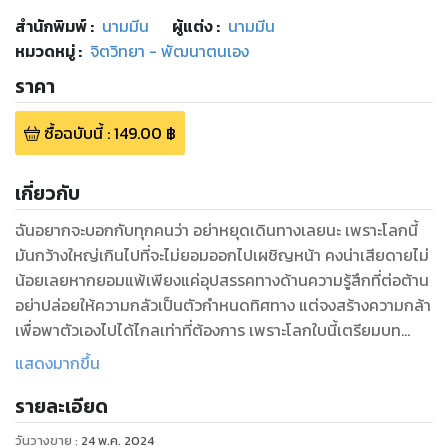
สำนักพิมพ์
:
นามมีน
ผู้แต่ง :
นามมีน
หมวดหมู่
:
จิตวิทยา - พัฒนาตนเอง
ราคา
ซื้อฉบับนี้
:
149.00
฿
เกี่ยวกับ
ฉันอยากจะบอกกับทุกคนว่า อย่าหยุดเดินทางเลยนะ เพราะโลกนี้
มันกว้างใหญ่เกินไปที่จะไม่ยอมออกไปเผชิญหน้า คงน่าเสียดายไม่
น้อยเลยหากยอมแพ้เพียงแค่อุปสรรคทางด้านความรู้สึกที่ต่อต้าน
อย่าปล่อยให้ความกลัวเป็นตัวกำหนดทิศทาง แต่จงสร้างความกล้า
เพื่อพาตัวเองไปได้ไกลเท่าที่ต้องการ เพราะโลกใบนี้เตรียมบท
ทดสอบและรางวัลไว้มากมายสำหรับคนที่ไม่ยอมแพ้และเปิดใจให้
แสดงมากขึ้น
กับความเป็นจริงของโลกใบนี้
รายละเอียด
แม้ว่าบททดสอบจะเกิดขึ้นอยู่เสมอ ความสุขก็ยังคงเป็นสิ่งที่ฉัน
วันวางขาย
:
24 พ.ค. 2024