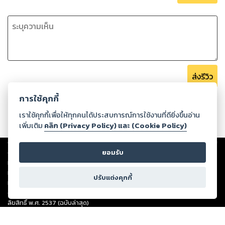
ส่งรีวิว
การใช้คุกกี้
เราใช้คุกกี้เพื่อให้ทุกคนได้ประสบการณ์การใช้งานที่ดียิ่งขึ้นอ่าน
เพิ่มเติม
คลิก (Privacy Policy) และ (Cookie Policy)
Copyright ©
2026
Storylog Co., Ltd. - สตอรี่ล็อกขอสงวนสิทธิ์ไม่รับผิดชอบ
ต่อผลงานหรือเนื้อหาใดที่อัปโหลดผ่านเว็บไซต์และปรากฏว่าละเมิดสิทธิใน
ยอมรับ
ทรัพย์สินทางปัญญาของบุคคลอื่นหรือขัดต่อกฎหมายและศีลธรรม ดังนั้น ผู้อ่าน
ทุกท่านโปรดใช้วิจารณญาณในการกลั่นกรองด้วยตนเอง และหากท่านพบว่าส่วน
ปรับแต่งคุกกี้
หนึ่งส่วนใดขัดต่อกฎหมายและศีลธรรม กรุณาแจ้งมายังบริษัท เพื่อทีมงานจะได้
ดำเนินการในทันที ทั้งนี้ ทางสตอรี่ล็อกขอสงวนลิขสิทธิ์ตามพระราชบัญญัติ
ลิขสิทธิ์ พ.ศ. 2537 (ฉบับล่าสุด)
For support: member@ookbee.com