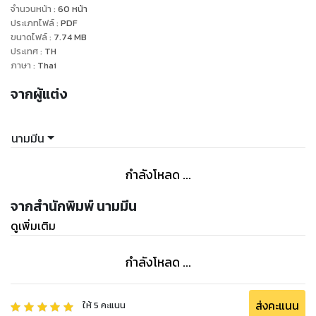
สร้างให้กับตัวเองได้เสมอเช่นเดียวกัน เป็นการเยียวยาความรู้สึก
จำนวนหน้า
:
60
หน้า
และเติมพลังให้กับตัวเองในระหว่างเส้นทาง ในระหว่างการเดินทางที่
ประเภทไฟล์
:
PDF
ขนาดไฟล์
:
7.74
MB
ไม่รู้ว่าจะสิ้นสุดลงเมื่อไหร่ เพราะฉะนั้นฉันจึงตั้งใจออกเดินทางเพื่อ
ประเทศ
:
TH
ทำเป้าหมายให้สำเร็จในหลายๆอย่างที่ฉันตั้งเป้าเอาไว้ เป็นเส้นทาง
ภาษา
:
Thai
ที่ฉันยังคงเลือกและออกแบบเอง และยังคงเป็นความสุขกับการ
จากผู้แต่ง
สัมผัสกับประสบการณ์นับครั้งไม่ถ้วนสำหรับการใช้ชีวิตด้วยการ
นามมีน
กำลังโหลด ...
จากสำนักพิมพ์ นามมีน
ดูเพิ่มเติม
กำลังโหลด ...
ส่งคะแนน
ให้
5
คะแนน