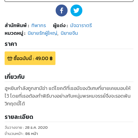
สำนักพิมพ์
:
ทิพากร
ผู้แต่ง :
มัจฉาราตรี
หมวดหมู่
:
นิยายรักผู้ใหญ่
,
นิยายจีน
ราคา
ซื้อฉบับนี้
:
49.00
฿
เกี่ยวกับ
ฮูหยินกำลังถูกสามีฆ่า แต่โชคดีที่เธอมีของวิเศษที่ยายเคยมอบให้
ไว้ โดยที่เธอต้องทำพิธีบางอย่างกับหนุ่มพรหมจรรย์จึงจะรอดพ้น
วิกฤตนี้ได้
รายละเอียด
วันวางขาย
:
28 ธ.ค. 2020
จำนวนหน้า
:
86
หน้า