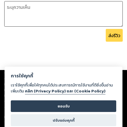
ส่งรีวิว
Copyright ©
2026
Storylog Co., Ltd. - สตอรี่ล็อกขอสงวนสิทธิ์ไม่รับผิดชอบ
การใช้คุกกี้
ต่อผลงานหรือเนื้อหาใดที่อัปโหลดผ่านเว็บไซต์และปรากฏว่าละเมิดสิทธิใน
ทรัพย์สินทางปัญญาของบุคคลอื่นหรือขัดต่อกฎหมายและศีลธรรม ดังนั้น ผู้อ่าน
เราใช้คุกกี้เพื่อให้ทุกคนได้ประสบการณ์การใช้งานที่ดียิ่งขึ้นอ่าน
ทุกท่านโปรดใช้วิจารณญาณในการกลั่นกรองด้วยตนเอง และหากท่านพบว่าส่วน
เพิ่มเติม
คลิก (Privacy Policy) และ (Cookie Policy)
หนึ่งส่วนใดขัดต่อกฎหมายและศีลธรรม กรุณาแจ้งมายังบริษัท เพื่อทีมงานจะได้
ดำเนินการในทันที ทั้งนี้ ทางสตอรี่ล็อกขอสงวนลิขสิทธิ์ตามพระราชบัญญัติ
ยอมรับ
ลิขสิทธิ์ พ.ศ. 2537 (ฉบับล่าสุด)
For support: member@ookbee.com
ปรับแต่งคุกกี้
Version
1.3.17