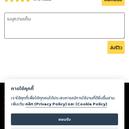
ส่งรีวิว
Copyright ©
2026
Storylog Co., Ltd. - สตอรี่ล็อกขอสงวนสิทธิ์ไม่รับผิดชอบ
การใช้คุกกี้
ต่อผลงานหรือเนื้อหาใดที่อัปโหลดผ่านเว็บไซต์และปรากฏว่าละเมิดสิทธิใน
ทรัพย์สินทางปัญญาของบุคคลอื่นหรือขัดต่อกฎหมายและศีลธรรม ดังนั้น ผู้อ่าน
เราใช้คุกกี้เพื่อให้ทุกคนได้ประสบการณ์การใช้งานที่ดียิ่งขึ้นอ่าน
ทุกท่านโปรดใช้วิจารณญาณในการกลั่นกรองด้วยตนเอง และหากท่านพบว่าส่วน
เพิ่มเติม
คลิก (Privacy Policy) และ (Cookie Policy)
หนึ่งส่วนใดขัดต่อกฎหมายและศีลธรรม กรุณาแจ้งมายังบริษัท เพื่อทีมงานจะได้
ดำเนินการในทันที ทั้งนี้ ทางสตอรี่ล็อกขอสงวนลิขสิทธิ์ตามพระราชบัญญัติ
ยอมรับ
ลิขสิทธิ์ พ.ศ. 2537 (ฉบับล่าสุด)