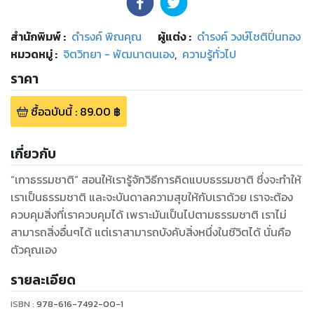
สำนักพิมพ์
:
ดำรงค์ พิณคุณ
ผู้แต่ง :
ดำรงค์ วงษ์โชติปิ่นทอง
หมวดหมู่
:
จิตวิทยา - พัฒนาตนเอง
,
ความรู้ทั่วไป
ราคา
ซื้อฉบับนี้
:
89.00
฿
เกี่ยวกับ
“เกาธรรมชาติ” สอนให้เรารู้จักวิธีการคิดแบบธรรมชาติ ซึ่งจะทำให้
เราเป็นธรรมชาติ และจะบันดาลความสุขให้กับเราด้วย เราจะต้อง
ควบคุมสิ่งที่เราควบคุมได้ เพราะมันเป็นไปตามธรรมชาติ เราไม่
สามารถสิ่งอื่นๆได้ แต่เราสามารถบังคับสิ่งหนึ่งในชีวิตได้ นั่นคือ
ตัวคุณเอง
รายละเอียด
ISBN :
978-616-7492-00-1