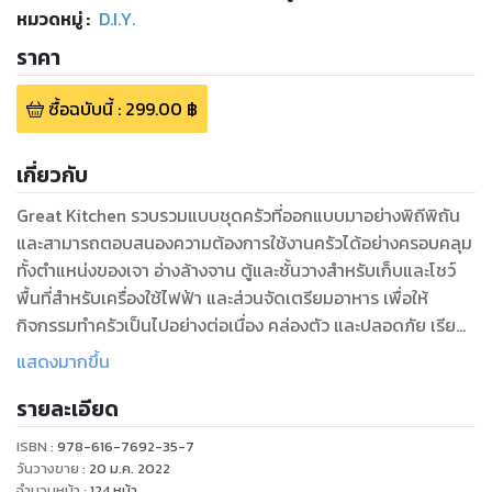
หมวดหมู่
:
D.I.Y.
ราคา
ซื้อฉบับนี้
:
299.00
฿
เกี่ยวกับ
Great Kitchen รวบรวมแบบชุดครัวที่ออกแบบมาอย่างพิถีพิถัน
และสามารถตอบสนองความต้องการใช้งานครัวได้อย่างครอบคลุม
ทั้งตำแหน่งของเจา อ่างล้างจาน ตู้และชั้นวางสำหรับเก็บและโชว์
พื้นที่สำหรับเครื่องใช้ไฟฟ้า และส่วนจัดเตรียมอาหาร เพื่อให้
กิจกรรมทำครัวเป็นไปอย่างต่อเนื่อง คล่องตัว และปลอดภัย เรียก
ได้ว่าทำอาหารแบบไหนก็สามารถเพลิดเพลินอยู่ในครัวได้ตลอดทั้ง
แสดงมากขึ้น
วัน
รายละเอียด
ISBN :
978-616-7692-35-7
วันวางขาย
:
20 ม.ค. 2022
จำนวนหน้า
:
124
หน้า