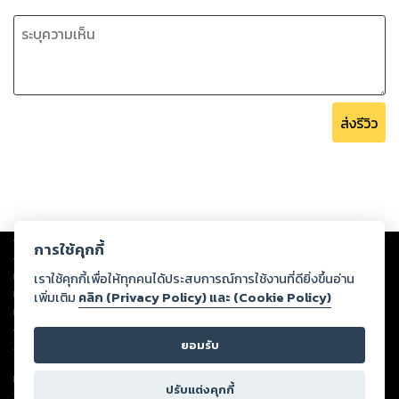
ส่งรีวิว
Copyright ©
2026
Storylog Co., Ltd. - สตอรี่ล็อกขอสงวนสิทธิ์ไม่รับผิดชอบ
การใช้คุกกี้
ต่อผลงานหรือเนื้อหาใดที่อัปโหลดผ่านเว็บไซต์และปรากฏว่าละเมิดสิทธิใน
ทรัพย์สินทางปัญญาของบุคคลอื่นหรือขัดต่อกฎหมายและศีลธรรม ดังนั้น ผู้อ่าน
เราใช้คุกกี้เพื่อให้ทุกคนได้ประสบการณ์การใช้งานที่ดียิ่งขึ้นอ่าน
ทุกท่านโปรดใช้วิจารณญาณในการกลั่นกรองด้วยตนเอง และหากท่านพบว่าส่วน
เพิ่มเติม
คลิก (Privacy Policy) และ (Cookie Policy)
หนึ่งส่วนใดขัดต่อกฎหมายและศีลธรรม กรุณาแจ้งมายังบริษัท เพื่อทีมงานจะได้
ดำเนินการในทันที ทั้งนี้ ทางสตอรี่ล็อกขอสงวนลิขสิทธิ์ตามพระราชบัญญัติ
ยอมรับ
ลิขสิทธิ์ พ.ศ. 2537 (ฉบับล่าสุด)
For support: member@ookbee.com
ปรับแต่งคุกกี้
Version
1.3.17