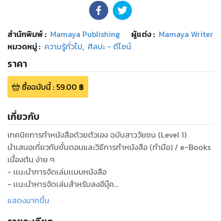
สำนักพิมพ์
:
Mamaya Publishing
ผู้แต่ง :
Mamaya Writer
หมวดหมู่
:
ความรู้ทั่วไป
,
ศิลปะ - ดีไซน์
ราคา
ซื้อฉบับนี้
:
59.00
฿
เกี่ยวกับ
เทคนิคการทำหนังสือด้วยตัวเอง ฉบับสาววัยซน (Level 1)
นำเสนอเกี่ยวกับขั้นตอนและวิธีการทำหนังสือ (ทำมือ) / e-Books
เบื้องต้น ง่าย ๆ
- เเนะนำการจัดเล่มเเบบหนังสือ
- เเนะนำหารจัดเล่มสำหรับลงอีบุ๊ค
- เเนะนำการทำปกเเบบง่ายโดยไม่ต้องจ้าง
แสดงมากขึ้น
- แนะนำอื่น ๆ