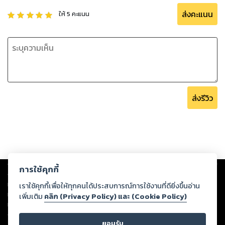
ส่งคะแนน
ให้
5
คะแนน
ส่งรีวิว
Copyright ©
2026
Storylog Co., Ltd. - สตอรี่ล็อกขอสงวนสิทธิ์ไม่รับผิดชอบ
การใช้คุกกี้
ต่อผลงานหรือเนื้อหาใดที่อัปโหลดผ่านเว็บไซต์และปรากฏว่าละเมิดสิทธิใน
ทรัพย์สินทางปัญญาของบุคคลอื่นหรือขัดต่อกฎหมายและศีลธรรม ดังนั้น ผู้อ่าน
เราใช้คุกกี้เพื่อให้ทุกคนได้ประสบการณ์การใช้งานที่ดียิ่งขึ้นอ่าน
ทุกท่านโปรดใช้วิจารณญาณในการกลั่นกรองด้วยตนเอง และหากท่านพบว่าส่วน
เพิ่มเติม
คลิก (Privacy Policy) และ (Cookie Policy)
หนึ่งส่วนใดขัดต่อกฎหมายและศีลธรรม กรุณาแจ้งมายังบริษัท เพื่อทีมงานจะได้
ดำเนินการในทันที ทั้งนี้ ทางสตอรี่ล็อกขอสงวนลิขสิทธิ์ตามพระราชบัญญัติ
ยอมรับ
ลิขสิทธิ์ พ.ศ. 2537 (ฉบับล่าสุด)