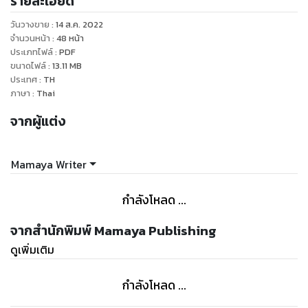
รายละเอียด
เล่มนี้สำหรับผู้ใช้งานเริ่มต้น นักเขียนได้รวบรวมจากบทความเดิม
วันวางขาย
:
14 ส.ค. 2022
ของตัวเองนำมาทำใหม่และให้เข้าใจมากขึ้น
จำนวนหน้า
:
48
หน้า
รวมถึงเสริมแทรกเนื้อหาให้บางส่วนให้ดีมากกว่าเดิม
ประเภทไฟล์
:
PDF
ขนาดไฟล์
:
13.11
MB
ประเทศ
:
TH
REMARK
ภาษา
:
Thai
คำเตือน 1 : ไม่ทำไฟล์ epub ให้เพราะมีเนื้อหาภาพเยอะพอสมควร
จากผู้แต่ง
อาจทำให้การอ่านขาดช่วงได้
คำเตือน 2 : กดตัวอย่างทดลองอ่านก่อนซื้อค่ะ
คำเตือน 3 : ซื้อผ่านหน้าเว็บนะคะ หากซื้อผ่านระบบ Apple ราคาจะ
Mamaya Writer
แพงกว่าค่ะ (เนื่องจากระบบไม่มีตัวให้เลือกราคาจ้า)
กำลังโหลด ...
จากสำนักพิมพ์ Mamaya Publishing
ดูเพิ่มเติม
กำลังโหลด ...