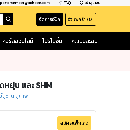
pport: member@ookbee.com
FAQ
เข้าสู่ระบบ
จัดการอีบุ๊ก
ตะกร้า
(
0
)
คอร์สออนไลน์
โปรโมชั่น
คะแนนสะสม
ืดหยุ่น และ SHM
์สุชาติ สุภาพ
สมัครแพ็กเกจ