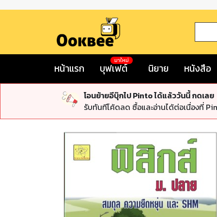
มาใหม่
หน้าแรก
บุฟเฟต์
นิยาย
หนังสือ
โอนย้ายอีบุ๊กไป Pinto ได้แล้ววันนี้ กดเลย
รับทันทีโค้ดลด ซื้อและอ่านได้ต่อเนื่องที่ Pi