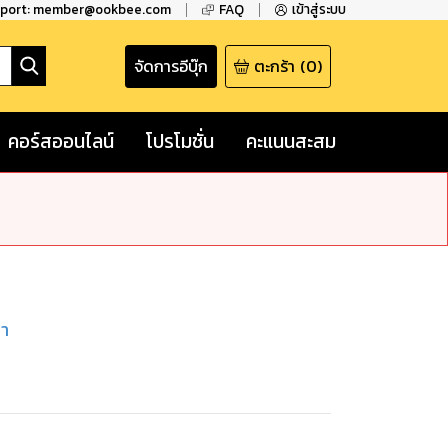
pport: member@ookbee.com
FAQ
เข้าสู่ระบบ
จัดการอีบุ๊ก
ตะกร้า
(
0
)
คอร์สออนไลน์
โปรโมชั่น
คะแนนสะสม
มา