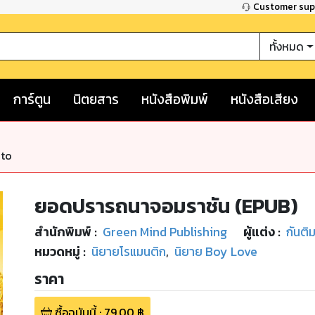
Customer su
ทั้งหมด
การ์ตูน
นิตยสาร
หนังสือพิมพ์
หนังสือเสียง
nto
ยอดปรารถนาจอมราชัน (EPUB)
สำนักพิมพ์
:
Green Mind Publishing
ผู้แต่ง :
กันติ
หมวดหมู่
:
นิยายโรแมนติก
,
นิยาย Boy Love
ราคา
ซื้อฉบับนี้
:
79.00
฿