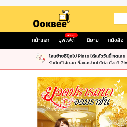
มาใหม่
หน้าแรก
บุฟเฟต์
นิยาย
หนังสือ
โอนย้ายอีบุ๊กไป Pinto ได้แล้ววันนี้ กดเลย
รับทันทีโค้ดลด ซื้อและอ่านได้ต่อเนื่องที่ Pi