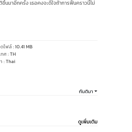
ขึ้นมาอีกครั้ง เธอคงจะดีใจถ้าการฟื้นคราวนี้ไม่
นหญิงเซรีน่า’ ผู้ซึ่งเป็นน้องสาวของเพื่อนรัก
เมื่อจู่ๆ ท่านหญิงผู้เรียบร้อยกลับเปลี่ยนไป
งถามราวกับคนไม่รู้เรื่องอะไรเลย แต่ก็น่าแปลกที่
บบน้องจึงแปรเปลี่ยนไปโดยไม่รู้ตัว
ดไฟล์
:
10.41
MB
ึงเวลาที่ต้องเลือกระหว่างหัวใจกับภพปัจจุบัน
เทศ
:
TH
ไว้ทั้งสองอย่าง
ษา
:
Thai
กันติมา
ดูเพิ่มเติม