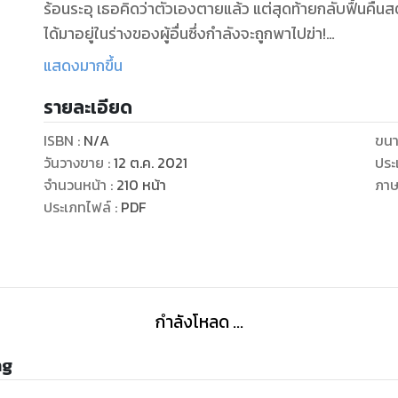
ร้อนระอุ เธอคิดว่าตัวเองตายแล้ว แต่สุดท้ายกลับฟื้นคืนสติ
ได้มาอยู่ในร่างของผู้อื่นซึ่งกำลังจะถูกพาไปฆ่า!
ชีคราอุส จอมนักรบผู้ยิ่งใหญ่จำต้องพากองกำลังมาช่วย ‘ท่า
แสดงมากขึ้น
ชีคหนุ่มช่วยเธอออกมาได้อย่างหวุดหวิดแต่แล้วก็ต้องหัวปั่น
รายละเอียด
แถมยังพูดจาเพี้ยนๆ อีกต่างหาก ท่าทางดูก๋ากั่น ช่างซักช่า
มันกลับเขย่าหัวใจอันสงบนิ่งดั่งหินผาของเขาได้ ความรักแ
ISBN :
N/A
ขนา
สองหัวใจผูกพันกันท่ามกลางสงครามแย่งชิงเมือง และเมื่อถ
วันวางขาย
:
12 ต.ค. 2021
ประ
อันคุ้นเคย อมลรดาก็ต้องหนักใจเพราะเธออยากครอบครอง
จำนวนหน้า
:
210
หน้า
ภา
ประเภทไฟล์
:
PDF
กำลังโหลด ...
ng