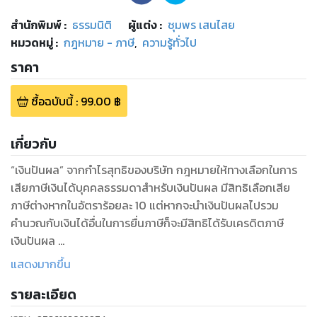
สำนักพิมพ์
:
ธรรมนิติ
ผู้แต่ง :
ชุมพร เสนไสย
หมวดหมู่
:
กฎหมาย - ภาษี
,
ความรู้ทั่วไป
ราคา
ซื้อฉบับนี้
:
99.00
฿
เกี่ยวกับ
“เงินปันผล” จากกำไรสุทธิของบริษัท กฎหมายให้ทางเลือกในการ
เสียภาษีเงินได้บุคคลธรรมดาสำหรับเงินปันผล มีสิทธิเลือกเสีย
ภาษีต่างหากในอัตราร้อยละ 10 แต่หากจะนำเงินปันผลไปรวม
คำนวณกับเงินได้อื่นในการยื่นภาษีก็จะมีสิทธิได้รับเครดิตภาษี
เงินปันผล
ข้อมูลดี ๆ จากเล่มนี้จะช่วยคุณตัดสินใจเกี่ยวกับเงินปันผลว่าจะ
แสดงมากขึ้น
เสียภาษีอย่างไรให้ได้ประโยชน์มากที่สุด
รายละเอียด