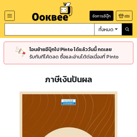
จัดการอีบุ๊ก
(
0
)
ทั้งหมด
โอนย้ายอีบุ๊กไป Pinto ได้แล้ววันนี้ กดเลย
รับทันทีโค้ดลด ซื้อและอ่านได้ต่อเนื่องที่ Pinto
ภาษีเงินปันผล