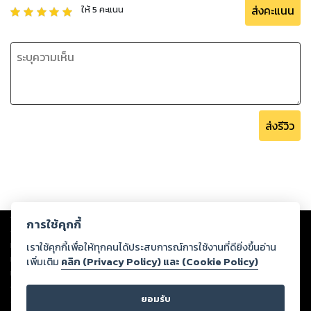
ส่งคะแนน
ให้
5
คะแนน
ส่งรีวิว
Copyright ©
2026
Storylog Co., Ltd. - สตอรี่ล็อกขอสงวนสิทธิ์ไม่รับผิดชอบ
การใช้คุกกี้
ต่อผลงานหรือเนื้อหาใดที่อัปโหลดผ่านเว็บไซต์และปรากฏว่าละเมิดสิทธิใน
ทรัพย์สินทางปัญญาของบุคคลอื่นหรือขัดต่อกฎหมายและศีลธรรม ดังนั้น ผู้อ่าน
เราใช้คุกกี้เพื่อให้ทุกคนได้ประสบการณ์การใช้งานที่ดียิ่งขึ้นอ่าน
ทุกท่านโปรดใช้วิจารณญาณในการกลั่นกรองด้วยตนเอง และหากท่านพบว่าส่วน
เพิ่มเติม
คลิก (Privacy Policy) และ (Cookie Policy)
หนึ่งส่วนใดขัดต่อกฎหมายและศีลธรรม กรุณาแจ้งมายังบริษัท เพื่อทีมงานจะได้
ดำเนินการในทันที ทั้งนี้ ทางสตอรี่ล็อกขอสงวนลิขสิทธิ์ตามพระราชบัญญัติ
ยอมรับ
ลิขสิทธิ์ พ.ศ. 2537 (ฉบับล่าสุด)