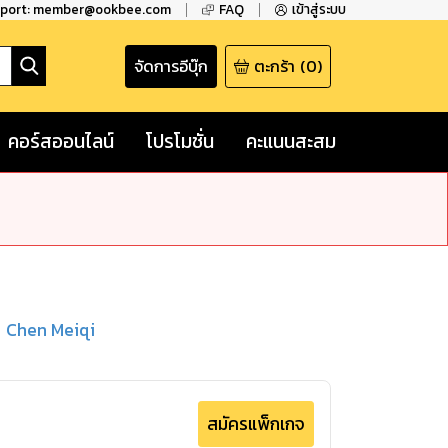
pport: member@ookbee.com
FAQ
เข้าสู่ระบบ
จัดการอีบุ๊ก
ตะกร้า
(
0
)
คอร์สออนไลน์
โปรโมชั่น
คะแนนสะสม
Chen Meiqi
สมัครแพ็กเกจ