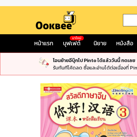
มาใหม่
หน้าแรก
บุฟเฟต์
นิยาย
หนังสือ
โอนย้ายอีบุ๊กไป Pinto ได้แล้ววันนี้ กดเลย
รับทันทีโค้ดลด ซื้อและอ่านได้ต่อเนื่องที่ Pi