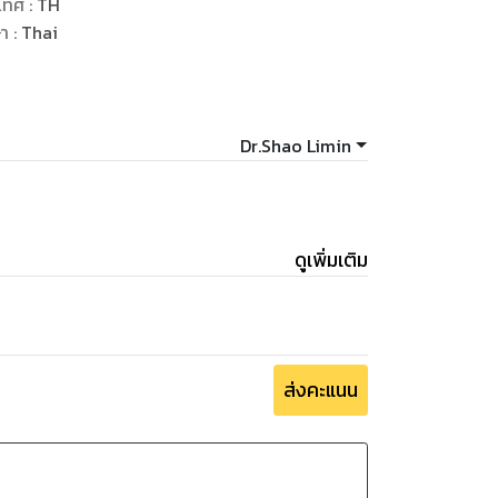
เทศ
:
TH
ษา
:
Thai
Dr.Shao Limin
ดูเพิ่มเติม
ส่งคะแนน