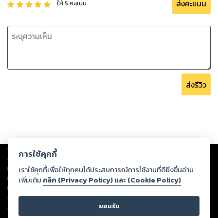
ส่งคะแนน
ให้
5
คะแนน
ส่งรีวิว
Copyright ©
2026
Storylog Co., Ltd. - สตอรี่ล็อกขอสงวนสิทธิ์ไม่รับผิดชอบ
การใช้คุกกี้
ต่อผลงานหรือเนื้อหาใดที่อัปโหลดผ่านเว็บไซต์และปรากฏว่าละเมิดสิทธิใน
ทรัพย์สินทางปัญญาของบุคคลอื่นหรือขัดต่อกฎหมายและศีลธรรม ดังนั้น ผู้อ่าน
เราใช้คุกกี้เพื่อให้ทุกคนได้ประสบการณ์การใช้งานที่ดียิ่งขึ้นอ่าน
ทุกท่านโปรดใช้วิจารณญาณในการกลั่นกรองด้วยตนเอง และหากท่านพบว่าส่วน
เพิ่มเติม
คลิก (Privacy Policy) และ (Cookie Policy)
หนึ่งส่วนใดขัดต่อกฎหมายและศีลธรรม กรุณาแจ้งมายังบริษัท เพื่อทีมงานจะได้
ดำเนินการในทันที ทั้งนี้ ทางสตอรี่ล็อกขอสงวนลิขสิทธิ์ตามพระราชบัญญัติ
ยอมรับ
ลิขสิทธิ์ พ.ศ. 2537 (ฉบับล่าสุด)