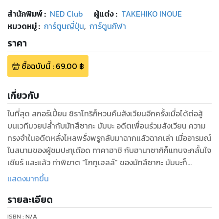
สำนักพิมพ์
:
NED Club
ผู้แต่ง :
TAKEHIKO INOUE
หมวดหมู่
:
การ์ตูนญี่ปุ่น
,
การ์ตูนกีฬา
ราคา
ซื้อฉบับนี้
:
69.00
฿
เกี่ยวกับ
ในที่สุด สกอร์เปี้ยน ชิราโทริก็หวนคืนสังเวียนอีกครั้งเมื่อได้ต่อสู้
บนเวทีมวยปล้ำกับมัทสึซากะ มัมบะ อดีตเพื่อนร่วมสังเวียน ความ
ทรงจำในอดีตหลั่งไหลพรั่งพรูกลับมาฉากแล้วฉากเล่า เมื่ออารมณ์
ในสนามของผู้ชมปะทุเดือด ทาคาฮาชิ กับฮานาซากิก็แทบจะกลั้นใจ
เชียร์ และแล้ว ท่าพิฆาต "โกทูเฮลล์" ของมัทสึซากะ มัมบะก็
กระแทกใจชิราโทริเข้าอย่างจัง..
แสดงมากขึ้น
รายละเอียด
ISBN :
N/A