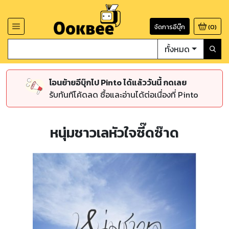
จัดการอีบุ๊ก
(
0
)
ทั้งหมด
โอนย้ายอีบุ๊กไป Pinto ได้แล้ววันนี้ กดเลย
รับทันทีโค้ดลด ซื้อและอ่านได้ต่อเนื่องที่ Pinto
หนุ่มชาวเลหัวใจซี๊ดซ๊าด