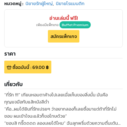
หมวดหมู่
:
นิยายรักผู้ใหญ่
,
นิยายโรแมนติก
อ่านเล่มนี้ ฟรี!
เพียงมีแพ็กเกจ
Buffet Premium
สมัครแพ็กเกจ
ราคา
ซื้อฉบับนี้
:
69.00
฿
เกี่ยวกับ
“ที่รัก !!!” เทียนหอมตาค้างไปเลยเมื่อเห็นของสิ่งนั้น มันคือ
กุญแจมือกับแส้หนังสีดำ
“คือ…ผมได้ยินที่รักเปรยๆ ว่าอยากลองก็เลยซื้อมาแต่ถ้าที่รักไม่
ชอบ ผมเข้าใจนะแล้วก็ขอโทษด้วย”
“ชอบสิ กรี๊ดดดด ลองเลยได้ไหม” ฉันลุกพรึ่บด้วยความตื่นเต้น