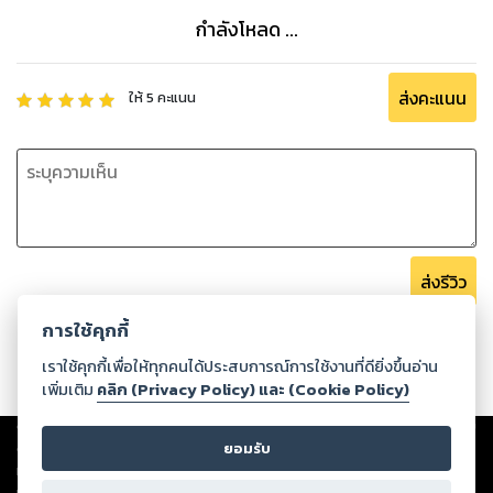
กำลังโหลด ...
ส่งคะแนน
ให้
5
คะแนน
ส่งรีวิว
การใช้คุกกี้
เราใช้คุกกี้เพื่อให้ทุกคนได้ประสบการณ์การใช้งานที่ดียิ่งขึ้นอ่าน
เพิ่มเติม
คลิก (Privacy Policy) และ (Cookie Policy)
Copyright ©
2026
Storylog Co., Ltd. - สตอรี่ล็อกขอสงวนสิทธิ์ไม่รับผิดชอบ
ต่อผลงานหรือเนื้อหาใดที่อัปโหลดผ่านเว็บไซต์และปรากฏว่าละเมิดสิทธิใน
ยอมรับ
ทรัพย์สินทางปัญญาของบุคคลอื่นหรือขัดต่อกฎหมายและศีลธรรม ดังนั้น ผู้อ่าน
ทุกท่านโปรดใช้วิจารณญาณในการกลั่นกรองด้วยตนเอง และหากท่านพบว่าส่วน