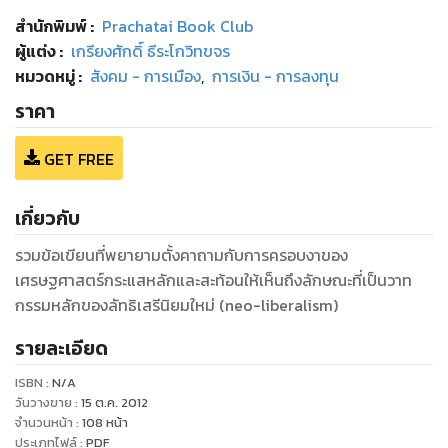
สำนักพิมพ์
:
Prachatai Book Club
ผู้แต่ง :
เกรียงศักดิ์ ธีระโกวิทขจร
หมวดหมู่
:
สังคม - การเมือง
,
การเงิน - การลงทุน
ราคา
GET FREE
เกี่ยวกับ
รวมข้อเขียนที่พยายามตั้งคาถามกับการครอบงาของ
เศรษฐศาสตร์กระแสหลักและสะท้อนให้เห็นถึงลักษณะที่เป็นวาท
กรรมหลักของลัทธิเสรีนิยมใหม่ (neo-liberalism)
รายละเอียด
ISBN :
N/A
วันวางขาย
:
15 ต.ค. 2012
จำนวนหน้า
:
108
หน้า
ประเภทไฟล์
:
PDF