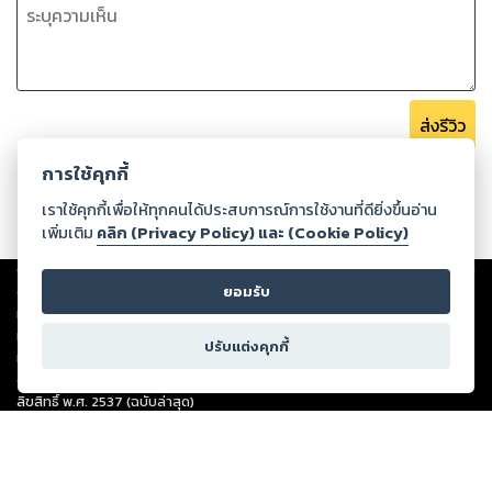
ส่งรีวิว
การใช้คุกกี้
เราใช้คุกกี้เพื่อให้ทุกคนได้ประสบการณ์การใช้งานที่ดียิ่งขึ้นอ่าน
เพิ่มเติม
คลิก (Privacy Policy) และ (Cookie Policy)
Copyright ©
2026
Storylog Co., Ltd. - สตอรี่ล็อกขอสงวนสิทธิ์ไม่รับผิดชอบ
ต่อผลงานหรือเนื้อหาใดที่อัปโหลดผ่านเว็บไซต์และปรากฏว่าละเมิดสิทธิใน
ยอมรับ
ทรัพย์สินทางปัญญาของบุคคลอื่นหรือขัดต่อกฎหมายและศีลธรรม ดังนั้น ผู้อ่าน
ทุกท่านโปรดใช้วิจารณญาณในการกลั่นกรองด้วยตนเอง และหากท่านพบว่าส่วน
ปรับแต่งคุกกี้
หนึ่งส่วนใดขัดต่อกฎหมายและศีลธรรม กรุณาแจ้งมายังบริษัท เพื่อทีมงานจะได้
ดำเนินการในทันที ทั้งนี้ ทางสตอรี่ล็อกขอสงวนลิขสิทธิ์ตามพระราชบัญญัติ
ลิขสิทธิ์ พ.ศ. 2537 (ฉบับล่าสุด)
For support: member@ookbee.com
Version
1.3.17