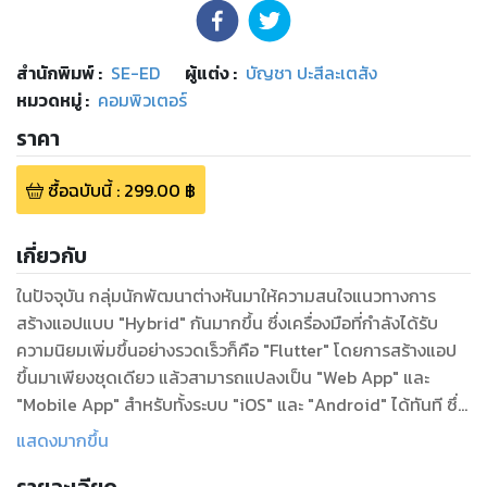
สำนักพิมพ์
:
SE-ED
ผู้แต่ง :
บัญชา ปะสีละเตสัง
หมวดหมู่
:
คอมพิวเตอร์
ราคา
ซื้อฉบับนี้
:
299.00
฿
เกี่ยวกับ
ในปัจจุบัน กลุ่มนักพัฒนาต่างหันมาให้ความสนใจแนวทางการ
สร้างแอปแบบ "Hybrid" กันมากขึ้น ซึ่งเครื่องมือที่กำลังได้รับ
ความนิยมเพิ่มขึ้นอย่างรวดเร็วก็คือ "Flutter" โดยการสร้างแอป
ขึ้นมาเพียงชุดเดียว แล้วสามารถแปลงเป็น "Web App" และ
"Mobile App" สำหรับทั้งระบบ "iOS" และ "Android" ได้ทันที ซึ่ง
ข้อได้เปรียบของ Flutter ก็คือการใช้ "ภาษา Dart" ในการเขียน
แสดงมากขึ้น
โค้ด ซึ่งเป็นภาษาที่สามารถเรียนรู้ได้ในระยะเวลาอันรวดเร็ว และแอ
ปที่พัฒนาขึ้นก็ทำงานตรงกันในทุกแพลตฟอร์ม นอกจากนี้ยังมี