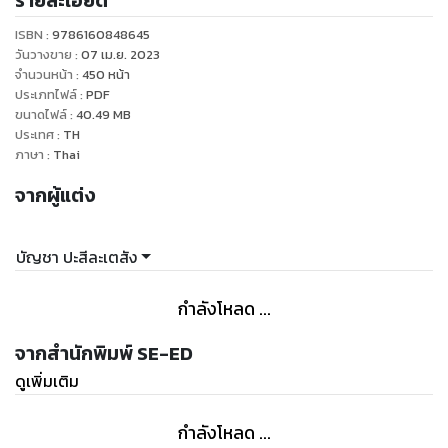
รายละเอียด
ไลบรารีที่สร้างมาสนับสนุนการทำงานให้เลือกใช้มากมาย เราจึงมี
ISBN :
9786160848645
วันวางขาย
:
07 เม.ย. 2023
จำนวนหน้า
:
450
หน้า
ประเภทไฟล์
:
PDF
ขนาดไฟล์
:
40.49
MB
ประเทศ
:
TH
ภาษา
:
Thai
จากผู้แต่ง
บัญชา ปะสีละเตสัง
กำลังโหลด ...
จากสำนักพิมพ์ SE-ED
ดูเพิ่มเติม
กำลังโหลด ...