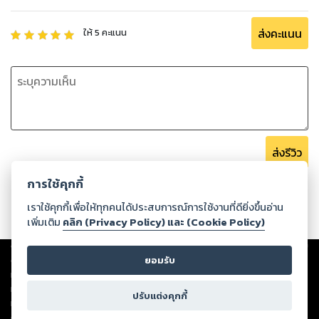
ส่งคะแนน
ให้
5
คะแนน
ส่งรีวิว
การใช้คุกกี้
เราใช้คุกกี้เพื่อให้ทุกคนได้ประสบการณ์การใช้งานที่ดียิ่งขึ้นอ่าน
เพิ่มเติม
คลิก (Privacy Policy) และ (Cookie Policy)
Copyright ©
2026
Storylog Co., Ltd. - สตอรี่ล็อกขอสงวนสิทธิ์ไม่รับผิดชอบ
ต่อผลงานหรือเนื้อหาใดที่อัปโหลดผ่านเว็บไซต์และปรากฏว่าละเมิดสิทธิใน
ยอมรับ
ทรัพย์สินทางปัญญาของบุคคลอื่นหรือขัดต่อกฎหมายและศีลธรรม ดังนั้น ผู้อ่าน
ทุกท่านโปรดใช้วิจารณญาณในการกลั่นกรองด้วยตนเอง และหากท่านพบว่าส่วน
ปรับแต่งคุกกี้
หนึ่งส่วนใดขัดต่อกฎหมายและศีลธรรม กรุณาแจ้งมายังบริษัท เพื่อทีมงานจะได้
ดำเนินการในทันที ทั้งนี้ ทางสตอรี่ล็อกขอสงวนลิขสิทธิ์ตามพระราชบัญญัติ