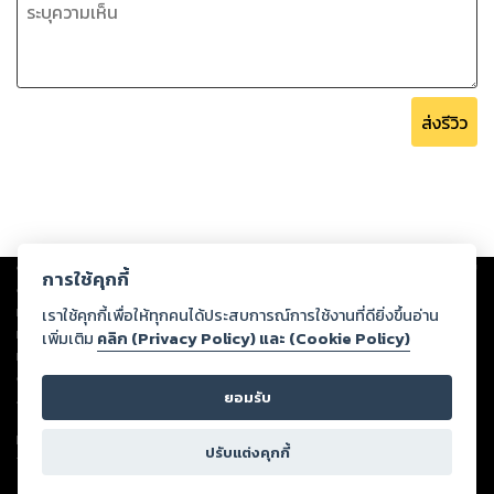
ส่งรีวิว
Copyright ©
2026
Storylog Co., Ltd. - สตอรี่ล็อกขอสงวนสิทธิ์ไม่รับผิดชอบ
การใช้คุกกี้
ต่อผลงานหรือเนื้อหาใดที่อัปโหลดผ่านเว็บไซต์และปรากฏว่าละเมิดสิทธิใน
ทรัพย์สินทางปัญญาของบุคคลอื่นหรือขัดต่อกฎหมายและศีลธรรม ดังนั้น ผู้อ่าน
เราใช้คุกกี้เพื่อให้ทุกคนได้ประสบการณ์การใช้งานที่ดียิ่งขึ้นอ่าน
ทุกท่านโปรดใช้วิจารณญาณในการกลั่นกรองด้วยตนเอง และหากท่านพบว่าส่วน
เพิ่มเติม
คลิก (Privacy Policy) และ (Cookie Policy)
หนึ่งส่วนใดขัดต่อกฎหมายและศีลธรรม กรุณาแจ้งมายังบริษัท เพื่อทีมงานจะได้
ดำเนินการในทันที ทั้งนี้ ทางสตอรี่ล็อกขอสงวนลิขสิทธิ์ตามพระราชบัญญัติ
ยอมรับ
ลิขสิทธิ์ พ.ศ. 2537 (ฉบับล่าสุด)
For support: member@ookbee.com
ปรับแต่งคุกกี้
Version
1.3.17