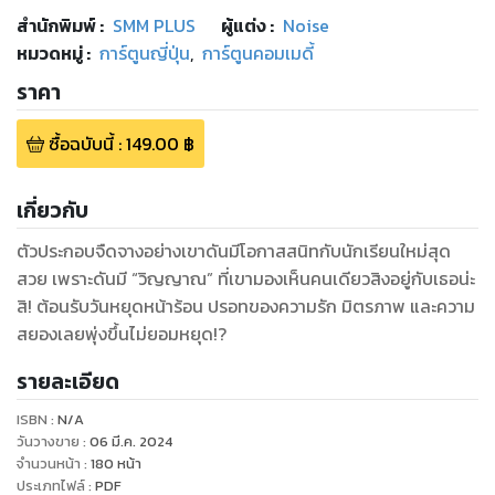
สำนักพิมพ์
:
SMM PLUS
ผู้แต่ง :
Noise
หมวดหมู่
:
การ์ตูนญี่ปุ่น
,
การ์ตูนคอมเมดี้
ราคา
ซื้อฉบับนี้
:
149.00
฿
เกี่ยวกับ
ตัวประกอบจืดจางอย่างเขาดันมีโอกาสสนิทกับนักเรียนใหม่สุด
สวย เพราะดันมี “วิญญาณ” ที่เขามองเห็นคนเดียวสิงอยู่กับเธอน่ะ
สิ! ต้อนรับวันหยุดหน้าร้อน ปรอทของความรัก มิตรภาพ และความ
สยองเลยพุ่งขึ้นไม่ยอมหยุด!?
รายละเอียด
ISBN :
N/A
วันวางขาย
:
06 มี.ค. 2024
จำนวนหน้า
:
180
หน้า
ประเภทไฟล์
:
PDF