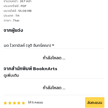
จำนวนหน้า
:
267
หน้า
ประเภทไฟล์
:
PDF
ขนาดไฟล์
:
55.08
MB
ประเทศ
:
TH
ภาษา
:
Thai
จากผู้แต่ง
มด ไวตามิลค์ (จุติ จันทร์คณา)
กำลังโหลด ...
จากสำนักพิมพ์ BooknArts
ดูเพิ่มเติม
กำลังโหลด ...
ส่งคะแนน
ให้
5
คะแนน