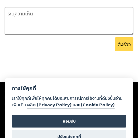
ส่งรีวิว
Copyright ©
2026
Storylog Co., Ltd. - สตอรี่ล็อกขอสงวนสิทธิ์ไม่รับผิดชอบ
การใช้คุกกี้
ต่อผลงานหรือเนื้อหาใดที่อัปโหลดผ่านเว็บไซต์และปรากฏว่าละเมิดสิทธิใน
ทรัพย์สินทางปัญญาของบุคคลอื่นหรือขัดต่อกฎหมายและศีลธรรม ดังนั้น ผู้อ่าน
เราใช้คุกกี้เพื่อให้ทุกคนได้ประสบการณ์การใช้งานที่ดียิ่งขึ้นอ่าน
ทุกท่านโปรดใช้วิจารณญาณในการกลั่นกรองด้วยตนเอง และหากท่านพบว่าส่วน
เพิ่มเติม
คลิก (Privacy Policy) และ (Cookie Policy)
หนึ่งส่วนใดขัดต่อกฎหมายและศีลธรรม กรุณาแจ้งมายังบริษัท เพื่อทีมงานจะได้
ดำเนินการในทันที ทั้งนี้ ทางสตอรี่ล็อกขอสงวนลิขสิทธิ์ตามพระราชบัญญัติ
ยอมรับ
ลิขสิทธิ์ พ.ศ. 2537 (ฉบับล่าสุด)
For support: member@ookbee.com
ปรับแต่งคุกกี้