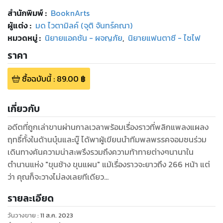
สำนักพิมพ์
:
BooknArts
ผู้แต่ง :
มด ไวตามิลค์ (จุติ จันทร์คณา)
หมวดหมู่
:
นิยายแอคชัน - ผจญภัย
,
นิยายแฟนตาซี - ไซไฟ
ราคา
ซื้อฉบับนี้
:
89.00
฿
เกี่ยวกับ
อดีตที่ถูกเล่าขานผ่านกาลเวลาพร้อมเรื่องราวที่พลิกแพลงแผลง
ฤทธิ์ทั้งในด้านบุ๋นและบู๊ ได้พาผู้เขียนนำทีมพลพรรคจอมซนร่วม
เดินทางค้นความน่าสะพรึงรวมถึงความท้าทายต่างๆนานาใน
ตำนานแห่ง "ขุนช้าง ขุนแผน" แม้เรื่องราวจะยาวถึง 266 หน้า แต่
ว่า คุณก็จะวางไม่ลงเลยทีเดียว
รายละเอียด
วันวางขาย
:
11 ส.ค. 2023