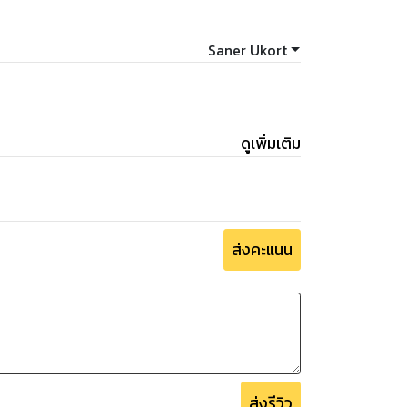
่และสร้างแบบจำลองข้อมูล
้ารายงาน ได้แก่ Executive Summary,
Saner Ukort
ysis, Vertical and Horizontal Analysis
รือ MEB ให้ส่งหลักฐานการชำระเงินไปที่เพจ
ดูเพิ่มเติม
.com/admindatastorm แล้วส่งหลักฐานการ
บใช้ฝึกฝนค่ะ
ส่งคะแนน
ส่งรีวิว