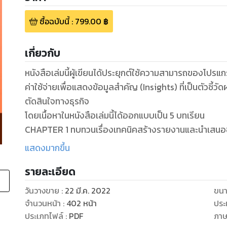
ซื้อฉบับนี้
:
799.00
฿
เกี่ยวกับ
หนังสือเล่มนี้ผู้เขียนได้ประยุกต์ใช้ความสามารถของโปร
ค่าใช้จ่ายเพื่อแสดงข้อมูลสำคัญ (Insights) ที่เป็นตัวชี
ตัดสินใจทางธุรกิจ
โดยเนื้อหาในหนังสือเล่มนี้ได้ออกแบบเป็น 5 บทเรียน
CHAPTER 1 ทบทวนเรื่องเทคนิคสร้างรายงานและนำเสนอข
และนำเสนอข้อมูลด้วยภาพ เมนูการใช้งานโปรแกรม Power
แสดงมากขึ้น
CHAPTER 2 ทบทวนเรื่องแบบจำลองข้อมูล (Data model) ไ
รายละเอียด
ข้อมูลและรายละเอียดของตารางข้อมูลสำหรับสร้างรายงาน
CHAPTER 3 ทบทวนเรื่อง Data Analysis Expression (สูตร
วันวางขาย
:
22 มี.ค. 2022
ขนา
คำนวณและรายละเอียดของแต่ละสูตรคำนวณสำหรับสร้างรา
จำนวนหน้า
:
402
หน้า
ประ
CHAPTER 4 สร้างแบบจำลองข้อมูล (Data model) วิเคราะห์
ประเภทไฟล์
:
PDF
ภา