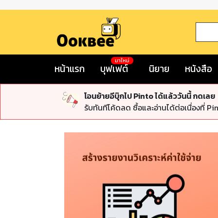
มาใหม่
หน้าแรก
บุฟเฟต์
นิยาย
หนังสือ
โอนย้ายอีบุ๊กไป Pinto ได้แล้ววันนี้ กดเลย
รับทันทีโค้ดลด ซื้อและอ่านได้ต่อเนื่องที่ Pi