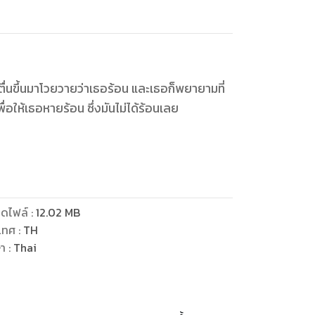
็ตื่นขึ้นมาโวยวายว่าเธอร้อน และเธอก็พยายามที่
อให้เธอหายร้อน ซึ่งมันไม่ได้ร้อนเลย
ดไฟล์
:
12.02
MB
เทศ
:
TH
ษา
:
Thai
ดเปะ