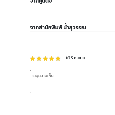
จากผู้แต่ง
จากสำนักพิมพ์ น้ำสุวรรณ
ให้
5
คะแนน