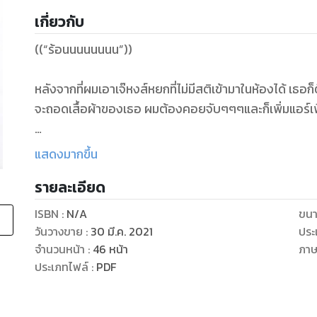
เกี่ยวกับ
((“ร้อนนนนนนนน”))
หลังจากที่ผมเอาเจ๊หงส์หยกที่ไม่มีสติเข้ามาในห้องได้ เธอก
จะถอดเสื้อผ้าของเธอ ผมต้องคอยจับๆๆๆและก็เพิ่มแอร์เพื่
“ฉานนนนนร้อน อย่าจับ จะถอดดดดดดดดด”
แสดงมากขึ้น
รายละเอียด
“ถอดไม่ได้เจ๊ ผมเป็นผู้ชาย..ถอดไม่ได้..”
ISBN :
N/A
ขนา
“ห๊ะ..ผู้ชายเหรอ ไหนมาดูเส้”
วันวางขาย
:
30 มี.ค. 2021
ประ
จำนวนหน้า
:
46
หน้า
ภา
แล้วเธอก็เอามือไปจับที่เป้าผม ไม่รู้ว่าเมาจริงไหมจับตรงจุ
ประเภทไฟล์
:
PDF