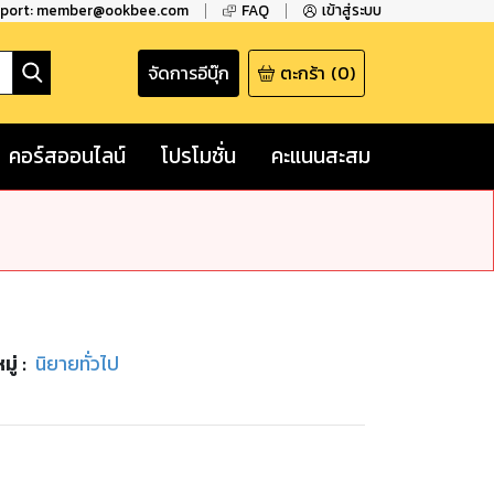
pport: member@ookbee.com
FAQ
เข้าสู่ระบบ
จัดการอีบุ๊ก
ตะกร้า
(
0
)
คอร์สออนไลน์
โปรโมชั่น
คะแนนสะสม
ู่
:
นิยายทั่วไป