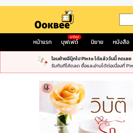
มาใหม่
หน้าแรก
บุฟเฟต์
นิยาย
หนังสือ
โอนย้ายอีบุ๊กไป Pinto ได้แล้ววันนี้ กดเลย
รับทันทีโค้ดลด ซื้อและอ่านได้ต่อเนื่องที่ Pi