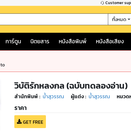
Customer su
ทั้งหมด
การ์ตูน
นิตยสาร
หนังสือพิมพ์
หนังสือเสียง
nto
วิบัติรักหลงกล (ฉบับทดลองอ่าน)
สำนักพิมพ์
:
น้ำสุวรรณ
ผู้แต่ง :
น้ำสุวรรณ
หมวดหม
ราคา
GET FREE