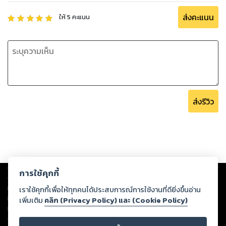
ส่งคะแนน
ให้
5
คะแนน
ส่งรีวิว
Copyright ©
2026
Storylog Co., Ltd. - สตอรี่ล็อกขอสงวนสิทธิ์ไม่รับผิดชอบ
การใช้คุกกี้
ต่อผลงานหรือเนื้อหาใดที่อัปโหลดผ่านเว็บไซต์และปรากฏว่าละเมิดสิทธิใน
ทรัพย์สินทางปัญญาของบุคคลอื่นหรือขัดต่อกฎหมายและศีลธรรม ดังนั้น ผู้อ่าน
เราใช้คุกกี้เพื่อให้ทุกคนได้ประสบการณ์การใช้งานที่ดียิ่งขึ้นอ่าน
ทุกท่านโปรดใช้วิจารณญาณในการกลั่นกรองด้วยตนเอง และหากท่านพบว่าส่วน
เพิ่มเติม
คลิก (Privacy Policy) และ (Cookie Policy)
หนึ่งส่วนใดขัดต่อกฎหมายและศีลธรรม กรุณาแจ้งมายังบริษัท เพื่อทีมงานจะได้
ดำเนินการในทันที ทั้งนี้ ทางสตอรี่ล็อกขอสงวนลิขสิทธิ์ตามพระราชบัญญัติ