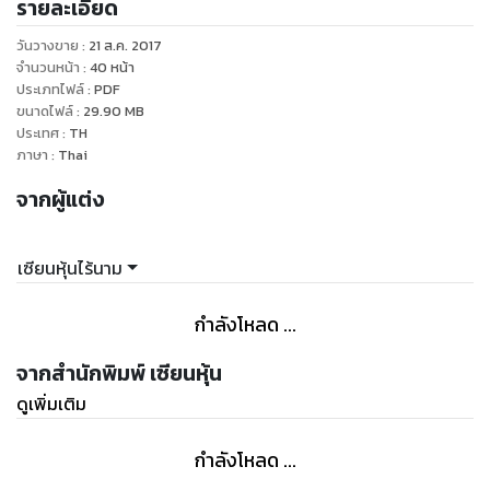
รายละเอียด
แวดล้อมได้อย่างเหมาะสม ย่อมสามารถอยู่รอด และมีโอกาสสร้าง
กำไรในตลาดหุ้นได้ต่อไป การเอาตัวรอดในตลาดหุ้นนั้น หลายคน
วันวางขาย
:
21 ส.ค. 2017
กว่าจะรู้เท่าทันก็ต้องลองผิดลองถูก เสียเงิน เสียใจ เสียน้ำตา ได้
จำนวนหน้า
:
40
หน้า
รับผลกระทบทางลบต่อตนเอง ต่อครอบครัว และคนรอบข้าง แต่จะ
ประเภทไฟล์
:
PDF
ขนาดไฟล์
:
29.90
MB
ไม่ดีกว่าหรือถ้าเราจะได้ทราบ หรือศึกษาเรียนรู้ วิธีการอยู่รอดใน
ประเทศ
:
TH
ตลาดหุ้น เพื่อที่จะไม่ต้องสูญเสีย เพลี่ยงพล้ำในตลาดหุ้น เพื่อจะ
ภาษา
:
Thai
ได้มีโอกาสสร้างกำไร รวมทั้งอาจเป็นผู้ประสบความสำเร็จในตลาด
จากผู้แต่ง
หุ้นไทย
ซึ่งหนังสือเล่มนี้ จะนำเสนอวิธีเอาตัวรอด ในตลาดหุ้นไทย จาก
เซียนหุ้นไร้นาม
ความไม่รู้หรือไม่เข้าใจ ที่เป็นสาเหตุที่ทำให้นักเล่นหุ้นจำนวนมาก ไม่
กำลังโหลด ...
จากสำนักพิมพ์ เซียนหุ้น
ดูเพิ่มเติม
กำลังโหลด ...