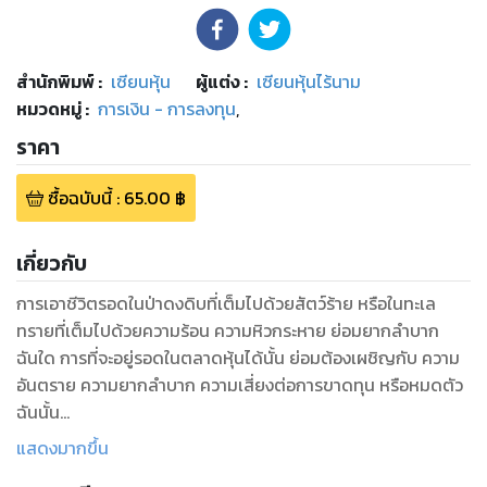
สำนักพิมพ์
:
เซียนหุ้น
ผู้แต่ง :
เซียนหุ้นไร้นาม
หมวดหมู่
:
การเงิน - การลงทุน
,
ราคา
ซื้อฉบับนี้
:
65.00
฿
เกี่ยวกับ
การเอาชีวิตรอดในป่าดงดิบที่เต็มไปด้วยสัตว์ร้าย หรือในทะเล
ทรายที่เต็มไปด้วยความร้อน ความหิวกระหาย ย่อมยากลำบาก
ฉันใด การที่จะอยู่รอดในตลาดหุ้นได้นั้น ย่อมต้องเผชิญกับ ความ
อันตราย ความยากลำบาก ความเสี่ยงต่อการขาดทุน หรือหมดตัว
ฉันนั้น
ฉะนั้นผู้ที่รู้จักวิธีเอาตัวรอดในตลาดหุ้น ในช่วงเวลาและสถานการณ์
แสดงมากขึ้น
ที่ต่างๆ กันในตลาดหุ้น และสามารถปรับตัวให้สอดคล้อง กับสภาพ