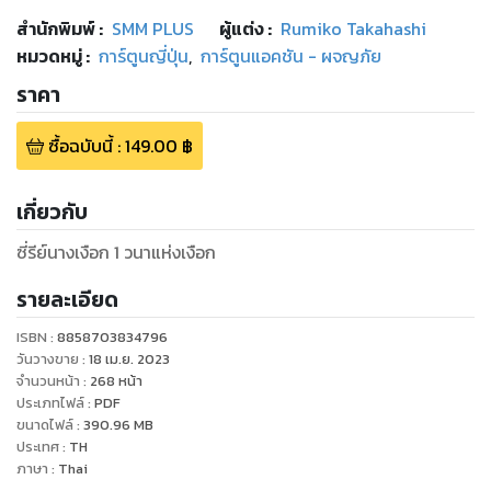
สำนักพิมพ์
:
SMM PLUS
ผู้แต่ง :
Rumiko Takahashi
หมวดหมู่
:
การ์ตูนญี่ปุ่น
,
การ์ตูนแอคชัน - ผจญภัย
ราคา
ซื้อฉบับนี้
:
149.00
฿
เกี่ยวกับ
ซี่รีย์นางเงือก 1 วนาแห่งเงือก
รายละเอียด
ISBN :
8858703834796
วันวางขาย
:
18 เม.ย. 2023
จำนวนหน้า
:
268
หน้า
ประเภทไฟล์
:
PDF
ขนาดไฟล์
:
390.96
MB
ประเทศ
:
TH
ภาษา
:
Thai