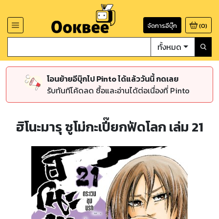
จัดการอีบุ๊ก
(
0
)
ทั้งหมด
โอนย้ายอีบุ๊กไป Pinto ได้แล้ววันนี้ กดเลย
รับทันทีโค้ดลด ซื้อและอ่านได้ต่อเนื่องที่ Pinto
ฮิโนะมารุ ซูโม่กะเปี๊ยกฟัดโลก เล่ม 21