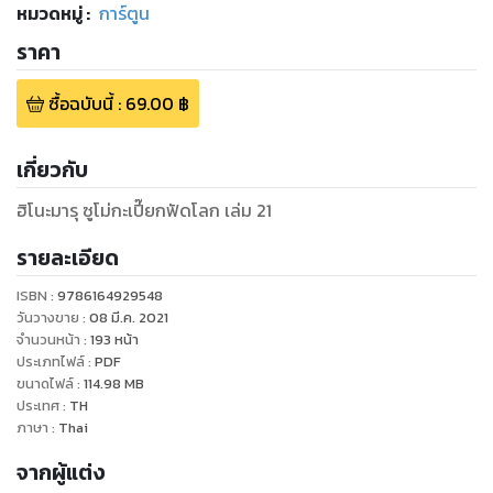
หมวดหมู่
:
การ์ตูน
ราคา
ซื้อฉบับนี้
:
69.00
฿
เกี่ยวกับ
ฮิโนะมารุ ซูโม่กะเปี๊ยกฟัดโลก เล่ม 21
รายละเอียด
ISBN :
9786164929548
วันวางขาย
:
08 มี.ค. 2021
จำนวนหน้า
:
193
หน้า
ประเภทไฟล์
:
PDF
ขนาดไฟล์
:
114.98
MB
ประเทศ
:
TH
ภาษา
:
Thai
จากผู้แต่ง