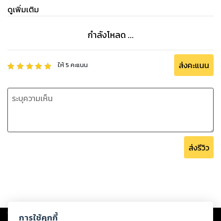
ดูเพิ่มเติม
กำลังโหลด ...
ส่งคะแนน
ให้
5
คะแนน
ส่งรีวิว
Copyright ©
2026
Storylog Co., Ltd. - สตอรี่ล็อกขอสงวนสิทธิ์ไม่รับผิดชอบ
การใช้คุกกี้