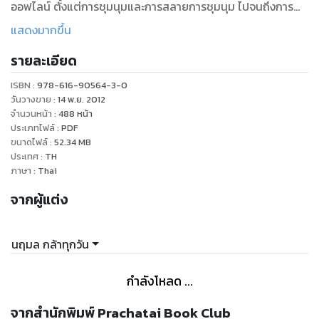
ออฟไลน์ ตั้งแต่การชุมนุมและการสลายการชุมนุม ไปจนถึงการ
เลือกตั้งทั่วไปและน้ำท่วมใหญ่ในปี 2011
แสดงมากขึ้น
รายละเอียด
ISBN :
978-616-90564-3-0
วันวางขาย
:
14 พ.ย. 2012
จำนวนหน้า
:
488
หน้า
ประเภทไฟล์
:
PDF
ขนาดไฟล์
:
52.34
MB
ประเทศ
:
TH
ภาษา
:
Thai
จากผู้แต่ง
นฤมล กล้าทุกวัน
กำลังโหลด ...
จากสำนักพิมพ์ Prachatai Book Club