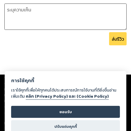
ส่งรีวิว
Copyright ©
2026
Storylog Co., Ltd. - สตอรี่ล็อกขอสงวนสิทธิ์ไม่รับผิดชอบ
การใช้คุกกี้
ต่อผลงานหรือเนื้อหาใดที่อัปโหลดผ่านเว็บไซต์และปรากฏว่าละเมิดสิทธิใน
ทรัพย์สินทางปัญญาของบุคคลอื่นหรือขัดต่อกฎหมายและศีลธรรม ดังนั้น ผู้อ่าน
เราใช้คุกกี้เพื่อให้ทุกคนได้ประสบการณ์การใช้งานที่ดียิ่งขึ้นอ่าน
ทุกท่านโปรดใช้วิจารณญาณในการกลั่นกรองด้วยตนเอง และหากท่านพบว่าส่วน
เพิ่มเติม
คลิก (Privacy Policy) และ (Cookie Policy)
หนึ่งส่วนใดขัดต่อกฎหมายและศีลธรรม กรุณาแจ้งมายังบริษัท เพื่อทีมงานจะได้
ดำเนินการในทันที ทั้งนี้ ทางสตอรี่ล็อกขอสงวนลิขสิทธิ์ตามพระราชบัญญัติ
ยอมรับ
ลิขสิทธิ์ พ.ศ. 2537 (ฉบับล่าสุด)
For support: member@ookbee.com
ปรับแต่งคุกกี้
Version
1.3.17