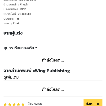
แรกราว 6 หลัก คิดว่าตัวเองวางแผนจัดแจง เตรียมความพร้อม
จำนวนหน้า
:
71
หน้า
หาข้อมูลเท่าที่พอหาได้เองเป็นอย่างดี ทุนก้อนแรกแบ่งสันปันส่วน
ประเภทไฟล์
:
PDF
ขนาดไฟล์
:
23.03
MB
วาดฝันสวยหรูไว้ว่า ทำเลดี สินค้าเยี่ยม หน้าร้านยอด ยังไงต้อง
ประเทศ
:
TH
สร้างรายได้ถล่มทลายแน่นอน
ภาษา
:
Thai
จากผู้แต่ง
สุดท้ายเอาเข้าจริง ร้านผมมีช่องโหว่ จุดพลั้ง ข้อพลาดมากมายใน
ช่วงต้น จึงถ่ายทอดประสบการณ์การเปิดร้านเสื้อผ้าตลาดนัด ที่
ล้มลุกคลุกคลาน เพื่อเป็นแนวทางให้กับพ่อค้า แม่ค้า มือใหม่ ที่
สุนทร เรือนทองจรัส
สนใจกระโดดเข้ามาในธุรกิจนี้
กำลังโหลด ...
จากสำนักพิมพ์ eWing Publishing
ดูเพิ่มเติม
กำลังโหลด ...
ส่งคะแนน
ให้
5
คะแนน