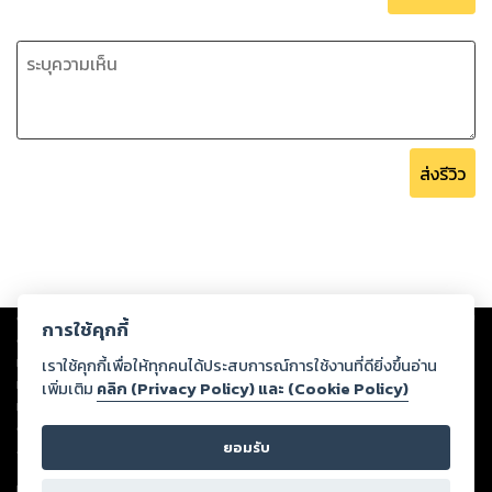
ส่งรีวิว
Copyright ©
2026
Storylog Co., Ltd. - สตอรี่ล็อกขอสงวนสิทธิ์ไม่รับผิดชอบ
การใช้คุกกี้
ต่อผลงานหรือเนื้อหาใดที่อัปโหลดผ่านเว็บไซต์และปรากฏว่าละเมิดสิทธิใน
ทรัพย์สินทางปัญญาของบุคคลอื่นหรือขัดต่อกฎหมายและศีลธรรม ดังนั้น ผู้อ่าน
เราใช้คุกกี้เพื่อให้ทุกคนได้ประสบการณ์การใช้งานที่ดียิ่งขึ้นอ่าน
ทุกท่านโปรดใช้วิจารณญาณในการกลั่นกรองด้วยตนเอง และหากท่านพบว่าส่วน
เพิ่มเติม
คลิก (Privacy Policy) และ (Cookie Policy)
หนึ่งส่วนใดขัดต่อกฎหมายและศีลธรรม กรุณาแจ้งมายังบริษัท เพื่อทีมงานจะได้
ดำเนินการในทันที ทั้งนี้ ทางสตอรี่ล็อกขอสงวนลิขสิทธิ์ตามพระราชบัญญัติ
ยอมรับ
ลิขสิทธิ์ พ.ศ. 2537 (ฉบับล่าสุด)
For support: member@ookbee.com