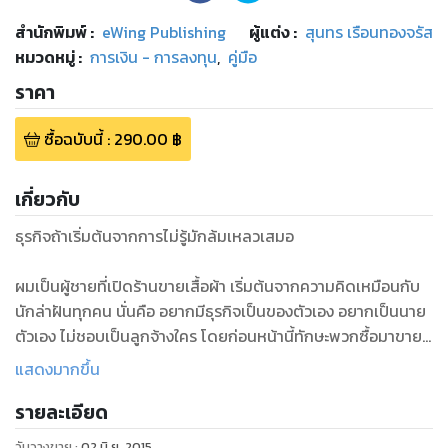
สำนักพิมพ์
:
eWing Publishing
ผู้แต่ง :
สุนทร เรือนทองจรัส
หมวดหมู่
:
การเงิน - การลงทุน
,
คู่มือ
ราคา
ซื้อฉบับนี้
:
290.00
฿
เกี่ยวกับ
ธุรกิจถ้าเริ่มต้นจากการไม่รู้มักล้มเหลวเสมอ
ผมเป็นผู้ชายที่เปิดร้านขายเสื้อผ้า เริ่มต้นจากความคิดเหมือนกับ
นักล่าฝันทุกคน นั่นคือ อยากมีธุรกิจเป็นของตัวเอง อยากเป็นนาย
ตัวเอง ไม่ชอบเป็นลูกจ้างใคร โดยก่อนหน้านี้ทักษะพวกซื้อมาขาย
ไป หยิบจับนั่นนี่สร้างรายได้ ขายของทำเงินส่วนตัวก็พอมีทักษะนั้น
แสดงมากขึ้น
อยู่ เรียกว่า "ขายของเป็น"
รายละเอียด
ดังนั้นไม่รอช้าคิดได้ก็เริ่มต้นขายเสื้อผ้าครั้งแรกด้วยเงินทุนก้อน
วันวางขาย
:
02 มิ.ย. 2015