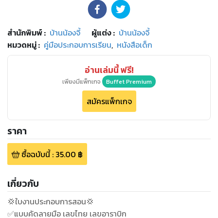
สำนักพิมพ์
:
บ้านน้องจี้
ผู้แต่ง :
บ้านน้องจี้
หมวดหมู่
:
คู่มือประกอบการเรียน
,
หนังสือเด็ก
อ่านเล่มนี้ ฟรี!
เพียงมีแพ็กเกจ
Buffet Premium
สมัครแพ็กเกจ
ราคา
ซื้อฉบับนี้
:
35.00
฿
เกี่ยวกับ
💢ใบงานประกอบการสอน💢
✅แบบคัดลายมือ เลขไทย เลขอาราบิก