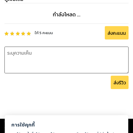
กำลังโหลด ...
ส่งคะแนน
ให้
5
คะแนน
ส่งรีวิว
Copyright ©
2026
Storylog Co., Ltd. - สตอรี่ล็อกขอสงวนสิทธิ์ไม่รับผิดชอบ
การใช้คุกกี้
ต่อผลงานหรือเนื้อหาใดที่อัปโหลดผ่านเว็บไซต์และปรากฏว่าละเมิดสิทธิใน