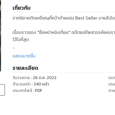
เกี่ยวกับ
จากนิยายติดเหรียญที่คว้าตำแหน่ง Best Seller มาแล้ว
เรื่องราวของ "ซือหม่าหนิงเทียน" อดีตแม่ทัพสวรรค์แห่งรา
ไว้ใจที่สุด
แต่โชคชะตาก็ไม่ได้ใจร้ายกับเขานัก
แสดงมากขึ้น
รายละเอียด
หนิงเทียนได้เกิดใหม่ในโลกพิศดารที่เต็มไปด้วยเรื่องเหลือ
ยอมอยู่ใต้อำนาจของใครอีกแล้ว เขาจะอยู่เหนือคนทั้งโลก!
วันวางขาย
:
26 ต.ค. 2022
ขนา
จำนวนหน้า
:
340
หน้า
ประ
"สงครามราชันย์จักรพรรดิ" เป็นสุดยอดวรรณกรรมที่มีครบท
ประเภทไฟล์
:
PDF
ภา
แค้น รวมถึงการชิงไหวชิงพริบ การบริหารคน และการส
ระหว่างทางหนิงเทียนจะต้องเจอกับอะไรบ้าง??