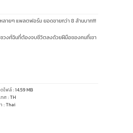
ในหลายๆ แพลตฟอร์ม ยอดขายกว่า 8 ล้านบาท!!!
ชวงศ์ฉินที่ต้องจบชีวิตลงด้วยฝีมือของคนที่เขา
เชื่อ และภารกิจในชาติภพใหม่ของเขาคือ จะไม่
!!
ดไฟล์
:
14.59
MB
เทศ
:
TH
ุกรสชาติ ทั้งหน้าที่ บุญคุณ ความรัก ความ
ษา
:
Thai
งครามตามตำราพิชัยสงคราม