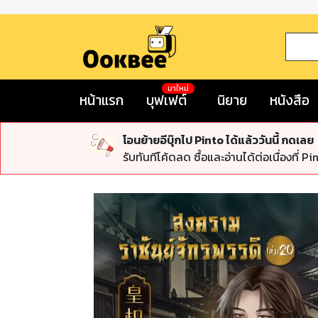
มาใหม่
หน้าแรก
บุฟเฟต์
นิยาย
หนังสือ
โอนย้ายอีบุ๊กไป Pinto ได้แล้ววันนี้ กดเลย
รับทันทีโค้ดลด ซื้อและอ่านได้ต่อเนื่องที่ Pi