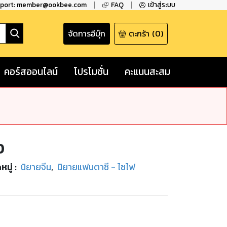
pport: member@ookbee.com
FAQ
เข้าสู่ระบบ
จัดการอีบุ๊ก
ตะกร้า
(
0
)
คอร์สออนไลน์
โปรโมชั่น
คะแนนสะสม
0
หมู่
:
นิยายจีน
,
นิยายแฟนตาซี - ไซไฟ