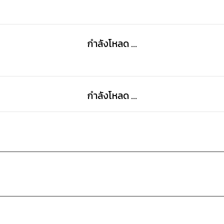
และสุดท้ายแล้วเขาจะทำมันสำเร็จหรือไม่??
กำลังโหลด ...
เชิญติดตามได้ในเล่มเลย!!
กำลังโหลด ...