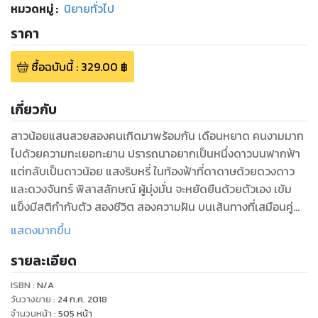
หมวดหมู่
:
นิยายทั่วไป
ราคา
ซื้อฉบับนี้
:
329.00
฿
เกี่ยวกับ
สาวน้อยแสนสวยสองคนเกิดมาพร้อมกัน เดือนหยาด คนงามมาก
ไปด้วยความทะเยอทะยาน ปรารถนาอยากเป็นหนึ่งดาวบนฟากฟ้า
แต่กลับเป็นดาวน้อย แสงริบหรี่ ในท้องฟ้าที่ดาดาษด้วยดวงดาว
และดวงจันทร์ พิลาสลักษณ์ ผู้มุ่งมั่น จะหยัดยืนด้วยตัวเอง เข้ม
แข็งมีสติกำกับตัว สองชีวิต สองความฝัน บนเส้นทางที่เสมือนคู่
ขนาน สองภาพเหมือนในรายละเอียดที่แตกต่าง ดวงดาวริบหรี่บน
แสดงมากขึ้น
ฟากฟ้า หรือ ดอกดินบนลานหญ้า โลดแล่นไปกับชีวิตและความรัก
รายละเอียด
ที่ปรารถนาจะครอบครอง
ISBN :
N/A
วันวางขาย
:
24 ก.ค. 2018
จำนวนหน้า
:
505
หน้า