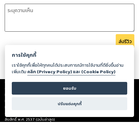
ส่งรีวิว
การใช้คุกกี้
เราใช้คุกกี้เพื่อให้ทุกคนได้ประสบการณ์การใช้งานที่ดียิ่งขึ้นอ่าน
เพิ่มเติม
คลิก (Privacy Policy) และ (Cookie Policy)
Copyright ©
2026
Storylog Co., Ltd. - สตอรี่ล็อกขอสงวนสิทธิ์ไม่รับผิดชอบ
ต่อผลงานหรือเนื้อหาใดที่อัปโหลดผ่านเว็บไซต์และปรากฏว่าละเมิดสิทธิใน
ยอมรับ
ทรัพย์สินทางปัญญาของบุคคลอื่นหรือขัดต่อกฎหมายและศีลธรรม ดังนั้น ผู้อ่าน
ทุกท่านโปรดใช้วิจารณญาณในการกลั่นกรองด้วยตนเอง และหากท่านพบว่าส่วน
ปรับแต่งคุกกี้
หนึ่งส่วนใดขัดต่อกฎหมายและศีลธรรม กรุณาแจ้งมายังบริษัท เพื่อทีมงานจะได้
ดำเนินการในทันที ทั้งนี้ ทางสตอรี่ล็อกขอสงวนลิขสิทธิ์ตามพระราชบัญญัติ
ลิขสิทธิ์ พ.ศ. 2537 (ฉบับล่าสุด)
For support: member@ookbee.com
Version
1.3.17