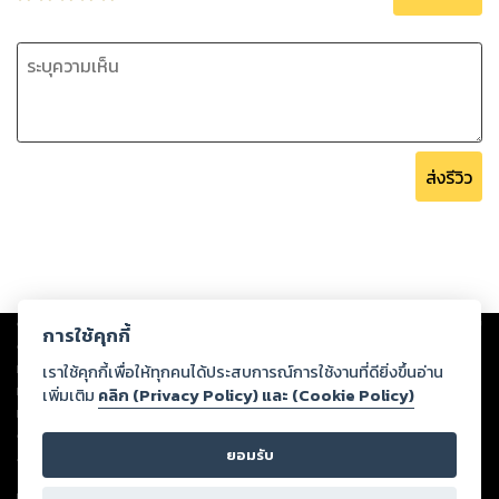
ส่งรีวิว
Copyright ©
2026
Storylog Co., Ltd. - สตอรี่ล็อกขอสงวนสิทธิ์ไม่รับผิดชอบ
การใช้คุกกี้
ต่อผลงานหรือเนื้อหาใดที่อัปโหลดผ่านเว็บไซต์และปรากฏว่าละเมิดสิทธิใน
ทรัพย์สินทางปัญญาของบุคคลอื่นหรือขัดต่อกฎหมายและศีลธรรม ดังนั้น ผู้อ่าน
เราใช้คุกกี้เพื่อให้ทุกคนได้ประสบการณ์การใช้งานที่ดียิ่งขึ้นอ่าน
ทุกท่านโปรดใช้วิจารณญาณในการกลั่นกรองด้วยตนเอง และหากท่านพบว่าส่วน
เพิ่มเติม
คลิก (Privacy Policy) และ (Cookie Policy)
หนึ่งส่วนใดขัดต่อกฎหมายและศีลธรรม กรุณาแจ้งมายังบริษัท เพื่อทีมงานจะได้
ดำเนินการในทันที ทั้งนี้ ทางสตอรี่ล็อกขอสงวนลิขสิทธิ์ตามพระราชบัญญัติ
ยอมรับ
ลิขสิทธิ์ พ.ศ. 2537 (ฉบับล่าสุด)
For support: member@ookbee.com