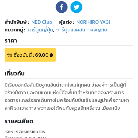
สำนักพิมพ์
:
NED Club
ผู้แต่ง :
NORIHIRO YAGI
หมวดหมู่
:
การ์ตูนญี่ปุ่น
,
การ์ตูนแอคชัน - ผจญภัย
ราคา
ซื้อฉบับนี้
:
69.00
฿
เกี่ยวกับ
มิเรียบอกข้อสันนิษฐานอันน่าตกใจแก่ทุกคน ว่าองค์การเป็นผู้ที่
สร้างปีศาจ และดินแดนแห่งนี้คือพื่นที่สำหรับทดลองสร้างมาร
อวตาร แคลร์ออกเดินทางไปพร้อมกับซินเธียและยูม่าเพื่อตามหา
ลาคิ ระหว่างทาง พวกเธอได้พบกับลุวุลอีกครั้ง ณ เมืองหนึ่ง
รายละเอียด
ISBN :
9786165160285
วันวางขาย
:
15 ก.ย. 2022