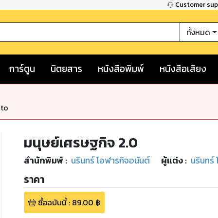
Customer su
ทั้งหมด
การ์ตูน
นิตยสาร
หนังสือพิมพ์
หนังสือเสียง
nto
มนุษย์เศรษฐกิจ 2.0
สำนักพิมพ์
:
นรินทร์ โอฬารกิจอนันต์
ผู้แต่ง :
นรินทร์
ราคา
ซื้อฉบับนี้
:
89.00
฿