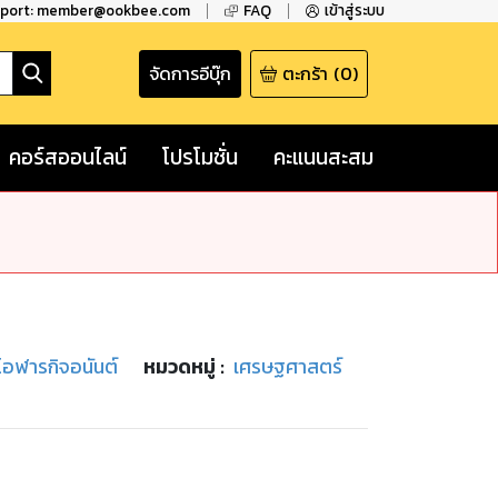
pport: member@ookbee.com
FAQ
เข้าสู่ระบบ
จัดการอีบุ๊ก
ตะกร้า
(
0
)
คอร์สออนไลน์
โปรโมชั่น
คะแนนสะสม
 โอฬารกิจอนันต์
หมวดหมู่
:
เศรษฐศาสตร์