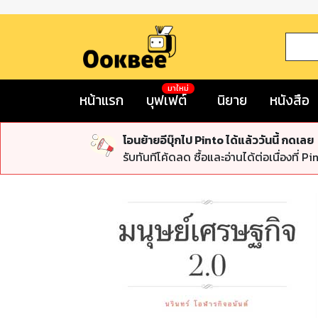
มาใหม่
หน้าแรก
บุฟเฟต์
นิยาย
หนังสือ
โอนย้ายอีบุ๊กไป Pinto ได้แล้ววันนี้ กดเลย
รับทันทีโค้ดลด ซื้อและอ่านได้ต่อเนื่องที่ Pi