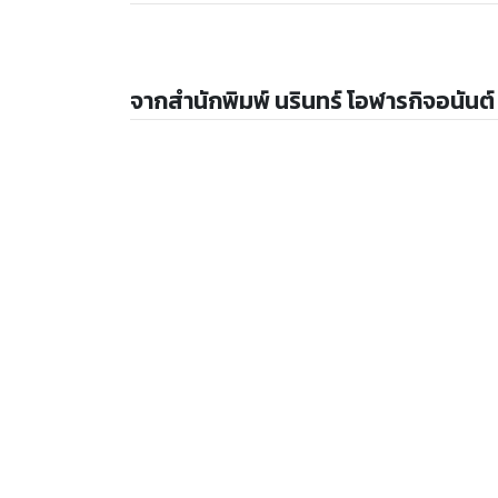
จากสำนักพิมพ์ นรินทร์ โอฬารกิจอนันต์
ให้
5
คะแนน