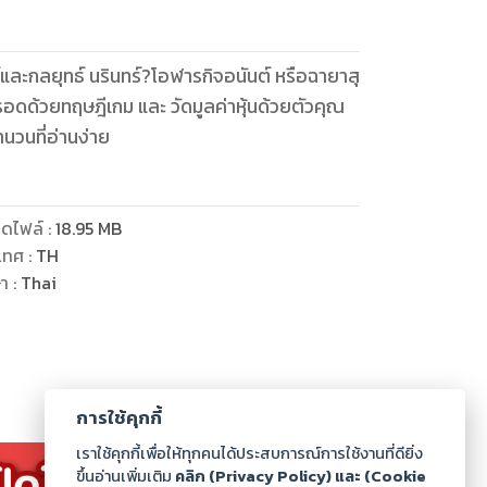
ละกลยุทธ์ นรินทร์?โอฬารกิจอนันต์ หรือฉายาสุ
อดด้วยทฤษฎีเกม และ วัดมูลค่าหุ้นด้วยตัวคุณ
นวนที่อ่านง่าย
ดไฟล์
:
18.95
MB
เทศ
:
TH
ษา
:
Thai
การใช้คุกกี้
เราใช้คุกกี้เพื่อให้ทุกคนได้ประสบการณ์การใช้งานที่ดียิ่ง
นรินทร์ โอฬารกิจอนันต์
ขึ้นอ่านเพิ่มเติม
คลิก (Privacy Policy) และ (Cookie