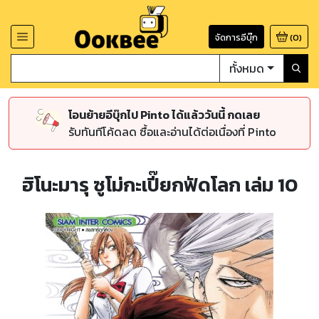
จัดการอีบุ๊ก
(
0
)
ทั้งหมด
โอนย้ายอีบุ๊กไป Pinto ได้แล้ววันนี้ กดเลย
รับทันทีโค้ดลด ซื้อและอ่านได้ต่อเนื่องที่ Pinto
ฮิโนะมารุ ซูโม่กะเปี๊ยกฟัดโลก เล่ม 10