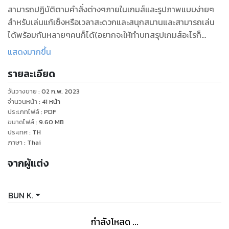
สามารถปฏิบัติตามคำสั่งต่างๆภายในเกมส์และรูปภาพแบบง่ายๆ
สำหรับเล่นแก้เซ็งหรือเวลาสะดวกและสนุกสนานและสามารถเล่น
ได้พร้อมกันหลายๆคนก็ได้(อยากจะให้ทำบทสรุปเกมส์อะไรก็
แนะนำด้วยแล้วกันและบทสรุปเกมส์(เกมส์เศรษฐีวงเหล้า)นี้จัดทำ
แสดงมากขึ้น
ด้วยตนเองไม่ละเมิดลิขสิทธิ์ใครขอบอก)(หากสนใจบทสรุป
รายละเอียด
เกมส์(ANDROID)สนใจติดต่อคุณชัยยันต์ T.0898743604)เพื่อ
นำไปขายปลีกละขายส่งเท่านั้น)หรือว่าหากเล่นไม่ผ่านและติดตรง
วันวางขาย
:
02 ก.พ. 2023
ไหนติดต่อคุณชัยยันต์ T.0964836498(ติดต่อ
จำนวนหน้า
:
41
หน้า
สอบถาม(ANDROID)เท่านั้นหรือไม่ก็
ประเภทไฟล์
:
PDF
ขนาดไฟล์
:
9.60
MB
ใช้(EMAIL)crystalebookgame@gmail.com)ส่วนบทสรุป
ประเทศ
:
TH
เกมส์(เกมส์เศรษฐีวงเหล้า)ได้รับอนุญาติการพิมพ์จำหน่ายจากทีม
ภาษา
:
Thai
งาน FERRET KING แล้วขอบคุณมากๆสำหรับแอพพิเคชั่น(ตรวจ
จากผู้แต่ง
หวย)โดยทีมงาน FERRET KING สามารถดาวโหลดได้แล้วที่
PLAY STORE.(เป็นบทสรุปแบบละเอียด)
BUN K.
กำลังโหลด ...