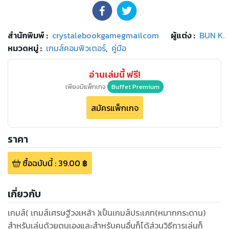
สำนักพิมพ์
:
crystalebookgamegmailcom
ผู้แต่ง :
BUN K.
หมวดหมู่
:
เกมส์คอมพิวเตอร์
,
คู่มือ
อ่านเล่มนี้ ฟรี!
เพียงมีแพ็กเกจ
Buffet Premium
สมัครแพ็กเกจ
ราคา
ซื้อฉบับนี้
:
39.00
฿
เกี่ยวกับ
เกมส์( เกมส์เศรษฐีวงเหล้า )เป็นเกมส์ประเภท(หมากกระดาน)
สำหรับเล่นด้วยตนเองและสำหรับคนอื่นก็ได้ส่วนวิธีการเล่นก็