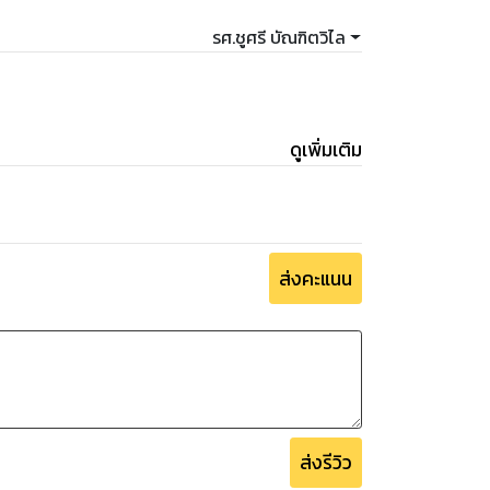
รศ.ชูศรี บัณฑิตวิไล
ดูเพิ่มเติม
ส่งคะแนน
ส่งรีวิว