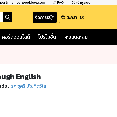
pport: member@ookbee.com
FAQ
เข้าสู่ระบบ
จัดการอีบุ๊ก
ตะกร้า
(
0
)
คอร์สออนไลน์
โปรโมชั่น
คะแนนสะสม
ough English
แต่ง :
รศ.ชูศรี บัณฑิตวิไล