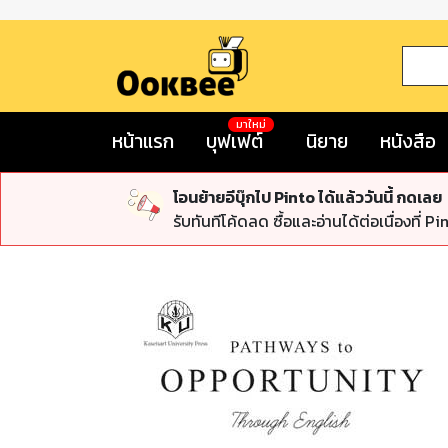
มาใหม่
หน้าแรก
บุฟเฟต์
นิยาย
หนังสือ
โอนย้ายอีบุ๊กไป Pinto ได้แล้ววันนี้ กดเลย
รับทันทีโค้ดลด ซื้อและอ่านได้ต่อเนื่องที่ Pi