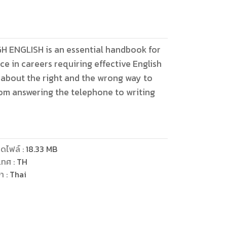
NGLISH is an essential handbook for
e in careers requiring effective English
 about the right and the wrong way to
om answering the telephone to writing
ดไฟล์
:
18.33
MB
เทศ
:
TH
ษา
:
Thai