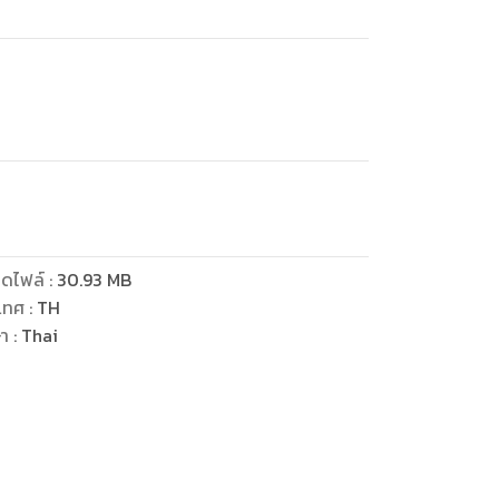
ดไฟล์
:
30.93
MB
เทศ
:
TH
ษา
:
Thai