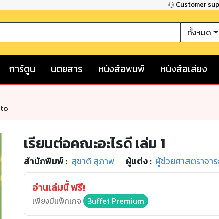
Customer su
ทั้งหมด
การ์ตูน
นิตยสาร
หนังสือพิมพ์
หนังสือเสียง
nto
เรียนต่อคณะอะไรดี เล่ม 1
สำนักพิมพ์
:
สุชาติ สุภาพ
ผู้แต่ง :
ผู้ช่วยศาสตราจารย
อ่านเล่มนี้ ฟรี!
เพียงมีแพ็กเกจ
Buffet Premium