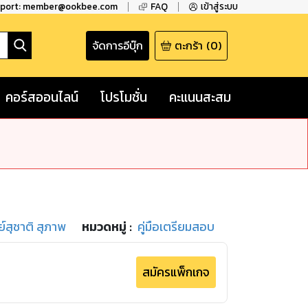
pport: member@ookbee.com
FAQ
เข้าสู่ระบบ
จัดการอีบุ๊ก
ตะกร้า
(
0
)
คอร์สออนไลน์
โปรโมชั่น
คะแนนสะสม
์สุชาติ สุภาพ
หมวดหมู่
:
คู่มือเตรียมสอบ
สมัครแพ็กเกจ