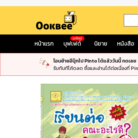
มาใหม่
หน้าแรก
บุฟเฟต์
นิยาย
หนังสือ
โอนย้ายอีบุ๊กไป Pinto ได้แล้ววันนี้ กดเลย
รับทันทีโค้ดลด ซื้อและอ่านได้ต่อเนื่องที่ Pi