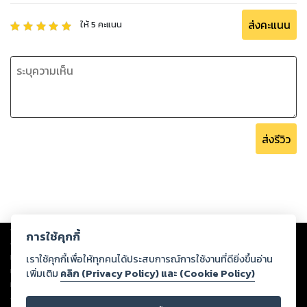
ส่งคะแนน
ให้
5
คะแนน
ส่งรีวิว
Copyright ©
2026
Storylog Co., Ltd. - สตอรี่ล็อกขอสงวนสิทธิ์ไม่รับผิดชอบ
การใช้คุกกี้
ต่อผลงานหรือเนื้อหาใดที่อัปโหลดผ่านเว็บไซต์และปรากฏว่าละเมิดสิทธิใน
ทรัพย์สินทางปัญญาของบุคคลอื่นหรือขัดต่อกฎหมายและศีลธรรม ดังนั้น ผู้อ่าน
เราใช้คุกกี้เพื่อให้ทุกคนได้ประสบการณ์การใช้งานที่ดียิ่งขึ้นอ่าน
ทุกท่านโปรดใช้วิจารณญาณในการกลั่นกรองด้วยตนเอง และหากท่านพบว่าส่วน
เพิ่มเติม
คลิก (Privacy Policy) และ (Cookie Policy)
หนึ่งส่วนใดขัดต่อกฎหมายและศีลธรรม กรุณาแจ้งมายังบริษัท เพื่อทีมงานจะได้
ดำเนินการในทันที ทั้งนี้ ทางสตอรี่ล็อกขอสงวนลิขสิทธิ์ตามพระราชบัญญัติ