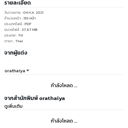
รายละเอียด
หนังสือเล่มนี้จึงเป็นการนำเสนอแนวทางการตีความหมายของไพ่
วันวางขาย
:
04 ก.ค. 2021
พระพิฆเนศแต่ละใบทั้งหมด จำนวน 50 ใบ จากทัศนะและ
จำนวนหน้า
:
155
หน้า
ประสบการณ์ของผู้เขียนเองจากแหล่งต่างๆดังกล่าวข้างต้นและ
ประเภทไฟล์
:
PDF
ขนาดไฟล์
:
37.67
MB
อาจถือได้ว่าเป็นคู่มือเล่มแรกที่เกี่ยวข้องกับการตีความไพ่พระ
ประเทศ
:
TH
พิฆเนศ ซึ่งผู้อ่านสามารถนำไปศึกษา และ ประยุกต์ใช้กับ
ภาษา
:
Thai
ประสบการณ์ของตนและสามารถใช้งานได้จริง
จากผู้แต่ง
orathaiya
กำลังโหลด ...
จากสำนักพิมพ์ orathaiya
ดูเพิ่มเติม
กำลังโหลด ...