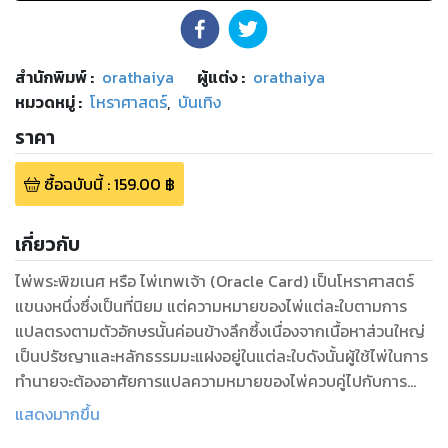
สำนักพิมพ์
:
orathaiya
ผู้แต่ง :
orathaiya
หมวดหมู่
:
โหราศาสตร์
,
บันเทิง
ราคา
ซื้อฉบับนี้
:
159.00
฿
เกี่ยวกับ
ไพ่พระพิฆเนศ หรือ ไพ่เทพเจ้า (Oracle Card) เป็นโหราศาสตร์
แขนงหนึ่งซึ่งเป็นที่นิยม แต่ความหมายของไพ่แต่ละใบตามการ
แปลตรงตามตัวอักษรนั้นค่อนข้างลึกซึ้งเนื่องจากเนื้อหาส่วนใหญ่
เป็นปรัชญาและหลักธรรมมะแฝงอยู่ในแต่ละใบดังนั้นผู้ใช้ไพ่ในการ
ทำนายจะต้องอาศัยการแปลความหมายของไพ่ควบคู่ไปกับการ
ตีความจากสิ่งที่ปรากฎในภาพของไพ่แต่ละใบซึ่งเป็นสิ่งที่องค์พระ
แสดงมากขึ้น
พิฆเนศวรทรงสื่อออกมา