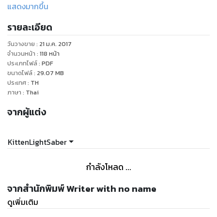
พ่อมดนักฆ่าและตามหาจุดหมายแท้จริงของชีวิตตัวเองเท่านั้น แต่
แสดงมากขึ้น
เพื่อภารกิจกอบกู้ทั้งโลกและจันทรากับชีวิตทั้งหมดทั้งมวล!!!
รายละเอียด
พบกับการผจญภัยอันน่าอัศจรรย์ของเด็กสาวตัวเล็กๆ ผู้ไม่
วันวางขาย
:
21 ม.ค. 2017
ธรรมดากับเหล่าเพื่อนร่วมทางสุดประหลาดพิสดารเพื่อกอบกู้โลก
จำนวนหน้า
:
118
หน้า
และดวงจันทร์ ทว่าเหนืออื่นใดคือตามหาโชคชะตาของตัวเธอเอง
ประเภทไฟล์
:
PDF
ขนาดไฟล์
:
29.07
MB
ประเทศ
:
TH
ผลงานของนักเขียนมือรางวัลจากโครงการ Enter Books Writer
ภาษา
:
Thai
Episode 4 เรื่อง "Megan Quinn: Villain who save the
จากผู้แต่ง
World."
ติดต่อนักเขียน >>
KittenLightSaber
https://www.facebook.com/kittenlightsaber/
กำลังโหลด ...
จากสำนักพิมพ์ Writer with no name
ดูเพิ่มเติม