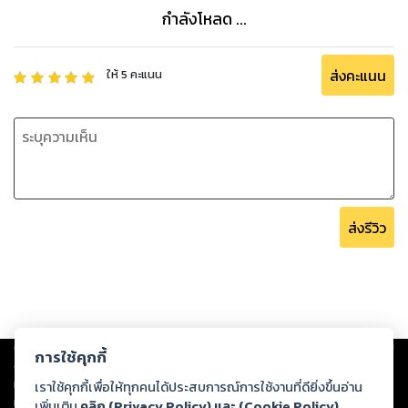
กำลังโหลด ...
ส่งคะแนน
ให้
5
คะแนน
ส่งรีวิว
Copyright ©
2026
Storylog Co., Ltd. - สตอรี่ล็อกขอสงวนสิทธิ์ไม่รับผิดชอบ
การใช้คุกกี้
ต่อผลงานหรือเนื้อหาใดที่อัปโหลดผ่านเว็บไซต์และปรากฏว่าละเมิดสิทธิใน
ทรัพย์สินทางปัญญาของบุคคลอื่นหรือขัดต่อกฎหมายและศีลธรรม ดังนั้น ผู้อ่าน
เราใช้คุกกี้เพื่อให้ทุกคนได้ประสบการณ์การใช้งานที่ดียิ่งขึ้นอ่าน
ทุกท่านโปรดใช้วิจารณญาณในการกลั่นกรองด้วยตนเอง และหากท่านพบว่าส่วน
เพิ่มเติม
คลิก (Privacy Policy) และ (Cookie Policy)