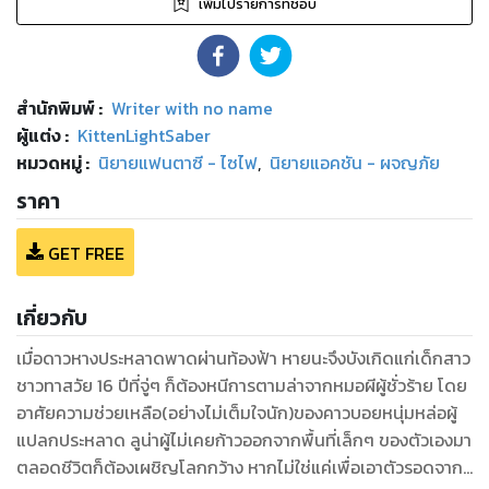
เพิ่มไปรายการที่ชอบ
สำนักพิมพ์
:
Writer with no name
ผู้แต่ง :
KittenLightSaber
หมวดหมู่
:
นิยายแฟนตาซี - ไซไฟ
,
นิยายแอคชัน - ผจญภัย
ราคา
GET FREE
เกี่ยวกับ
เมื่อดาวหางประหลาดพาดผ่านท้องฟ้า หายนะจึงบังเกิดแก่เด็กสาว
ชาวทาสวัย 16 ปีที่จู่ๆ ก็ต้องหนีการตามล่าจากหมอผีผู้ชั่วร้าย โดย
อาศัยความช่วยเหลือ(อย่างไม่เต็มใจนัก)ของคาวบอยหนุ่มหล่อผู้
แปลกประหลาด ลูน่าผู้ไม่เคยก้าวออกจากพื้นที่เล็กๆ ของตัวเองมา
ตลอดชีวิตก็ต้องเผชิญโลกกว้าง หากไม่ใช่แค่เพื่อเอาตัวรอดจาก