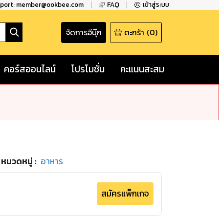
pport: member@ookbee.com
FAQ
เข้าสู่ระบบ
จัดการอีบุ๊ก
ตะกร้า
(
0
)
คอร์สออนไลน์
โปรโมชั่น
คะแนนสะสม
หมวดหมู่
:
อาหาร
สมัครแพ็กเกจ