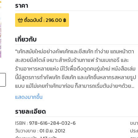
ราคา
ซื้อฉบับนี้
:
296.00
฿
เกี่ยวกับ
"เค้กสมัยใหม่อย่างคัพเค้กและชีสเค้ก ทำง่าย แถมหน้าตา
สะสวยมีสไตล์ เหมาะสำหรับร้านกาแฟ ร้านเบเกอรี และ
ร้านอาหารหลายแห่ง มีไว้เพื่อดึงดูดคนรุ่นใหม่ หนังสือเล่ม
นี้มีสูตรการทำคัพเค้ก ชีสเค้ก และเค้กชิ้นหลากรสหลายรูป
แบบ แม้ไม่เคยทำเค้กมาก่อน ก็สามารถเริ่มต้นง่ายๆด้วย
ขั้นตอนการทำที่อธิบายไว้ชัดเจน" The only CUPCAKES & CHEESECAKES you’ll ever need! This
แสดงมากขึ้น
cookbook provides adorable decorated and delic
รายละเอียด
recipes made easily such as butter milk cupcake
cheesecake. Also, you’ll find how to bake squares 
ISBN :
978-616-284-032-6
ขนา
with clear techniques, even the beginner can do!
วันวางขาย
:
01 มิ.ย. 2012
ประ