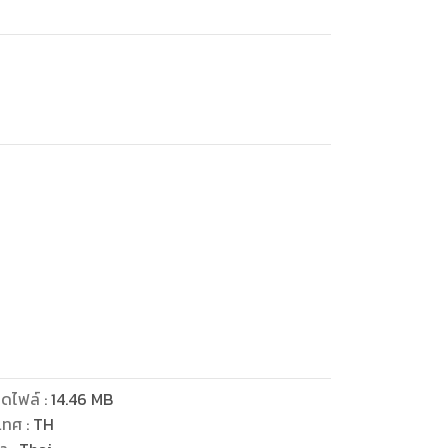
ious flavored cupcake and cheesecake
s, mango cakes and chocolate mousse
and bars. All recipes are easy-to-follow
ดไฟล์
:
14.46
MB
เทศ
:
TH