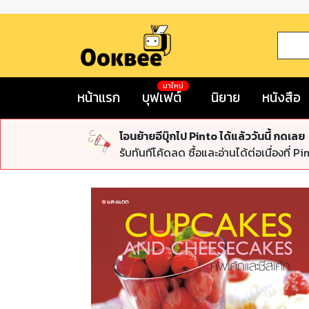
มาใหม่
หน้าแรก
บุฟเฟต์
นิยาย
หนังสือ
โอนย้ายอีบุ๊กไป Pinto ได้แล้ววันนี้ กดเลย
รับทันทีโค้ดลด ซื้อและอ่านได้ต่อเนื่องที่ Pi