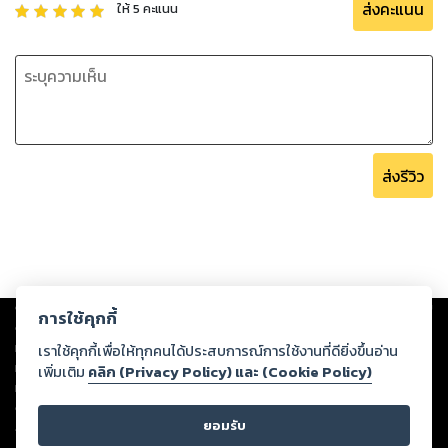
ส่งคะแนน
ให้
5
คะแนน
ส่งรีวิว
Copyright ©
2026
Storylog Co., Ltd. - สตอรี่ล็อกขอสงวนสิทธิ์ไม่รับผิดชอบ
การใช้คุกกี้
ต่อผลงานหรือเนื้อหาใดที่อัปโหลดผ่านเว็บไซต์และปรากฏว่าละเมิดสิทธิใน
ทรัพย์สินทางปัญญาของบุคคลอื่นหรือขัดต่อกฎหมายและศีลธรรม ดังนั้น ผู้อ่าน
เราใช้คุกกี้เพื่อให้ทุกคนได้ประสบการณ์การใช้งานที่ดียิ่งขึ้นอ่าน
ทุกท่านโปรดใช้วิจารณญาณในการกลั่นกรองด้วยตนเอง และหากท่านพบว่าส่วน
เพิ่มเติม
คลิก (Privacy Policy) และ (Cookie Policy)
หนึ่งส่วนใดขัดต่อกฎหมายและศีลธรรม กรุณาแจ้งมายังบริษัท เพื่อทีมงานจะได้
ดำเนินการในทันที ทั้งนี้ ทางสตอรี่ล็อกขอสงวนลิขสิทธิ์ตามพระราชบัญญัติ
ยอมรับ
ลิขสิทธิ์ พ.ศ. 2537 (ฉบับล่าสุด)