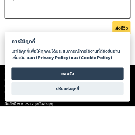
ส่งรีวิว
การใช้คุกกี้
เราใช้คุกกี้เพื่อให้ทุกคนได้ประสบการณ์การใช้งานที่ดียิ่งขึ้นอ่าน
เพิ่มเติม
คลิก (Privacy Policy) และ (Cookie Policy)
Copyright ©
2026
Storylog Co., Ltd. - สตอรี่ล็อกขอสงวนสิทธิ์ไม่รับผิดชอบ
ต่อผลงานหรือเนื้อหาใดที่อัปโหลดผ่านเว็บไซต์และปรากฏว่าละเมิดสิทธิใน
ยอมรับ
ทรัพย์สินทางปัญญาของบุคคลอื่นหรือขัดต่อกฎหมายและศีลธรรม ดังนั้น ผู้อ่าน
ทุกท่านโปรดใช้วิจารณญาณในการกลั่นกรองด้วยตนเอง และหากท่านพบว่าส่วน
ปรับแต่งคุกกี้
หนึ่งส่วนใดขัดต่อกฎหมายและศีลธรรม กรุณาแจ้งมายังบริษัท เพื่อทีมงานจะได้
ดำเนินการในทันที ทั้งนี้ ทางสตอรี่ล็อกขอสงวนลิขสิทธิ์ตามพระราชบัญญัติ
ลิขสิทธิ์ พ.ศ. 2537 (ฉบับล่าสุด)
For support: member@ookbee.com
Version
1.3.17