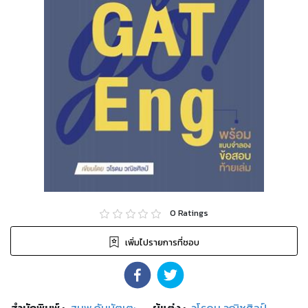
0
Ratings
เพิ่มไปรายการที่ชอบ
สำนักพิมพ์
:
สนพ.กัมบัตเตะ
ผู้แต่ง :
วโรดม วณิชศิลป์