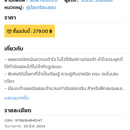
หมวดหมู่
:
คู่มือเตรียมสอบ
ราคา
ซื้อฉบับนี้
:
279.00
฿
เกี่ยวกับ
- เผยเทคนิคเน้นความเข้าใจ ไม่ได้ใช้แค่การท่องจำ นำไปประยุกต์
ใช้ทำข้อสอบได้ไม่จำกัดรูปแบบ
- พิเศษ!มีเนื้อหาที่จำเป็นต้องรู้ ควบคู่กับเทคนิค ครบ จบในเล่ม
เดียว
- มีแบบจำลองข้อสอบจำนวนเท่าข้อสอบจริง สำหรับฝึกสมองและ
ทดลองจับเวลา พร้อมเฉลยละเอียด เคลียร์ทุกจุดที่ข้องใจ
แสดงมากขึ้น
- อ่านง่าย ภาษาเป็นกันเอง เหมือนมีติวเตอร์ใจดีมาอธิบายอยู่
รายละเอียด
ใกล้ๆ
ISBN :
9786164940147
วันวางขาย
:
20 มี.ค. 2024