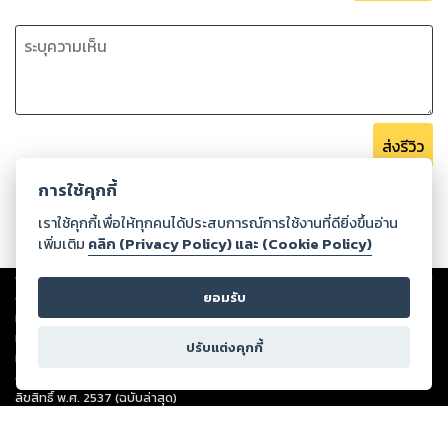
ส่งรีวิว
การใช้คุกกี้
เราใช้คุกกี้เพื่อให้ทุกคนได้ประสบการณ์การใช้งานที่ดียิ่งขึ้นอ่าน
เพิ่มเติม
คลิก (Privacy Policy) และ (Cookie Policy)
Copyright ©
2026
Storylog Co., Ltd. - สตอรี่ล็อกขอสงวนสิทธิ์ไม่รับผิดชอบ
ต่อผลงานหรือเนื้อหาใดที่อัปโหลดผ่านเว็บไซต์และปรากฏว่าละเมิดสิทธิใน
ยอมรับ
ทรัพย์สินทางปัญญาของบุคคลอื่นหรือขัดต่อกฎหมายและศีลธรรม ดังนั้น ผู้อ่าน
ทุกท่านโปรดใช้วิจารณญาณในการกลั่นกรองด้วยตนเอง และหากท่านพบว่าส่วน
ปรับแต่งคุกกี้
หนึ่งส่วนใดขัดต่อกฎหมายและศีลธรรม กรุณาแจ้งมายังบริษัท เพื่อทีมงานจะได้
ดำเนินการในทันที ทั้งนี้ ทางสตอรี่ล็อกขอสงวนลิขสิทธิ์ตามพระราชบัญญัติ
ลิขสิทธิ์ พ.ศ. 2537 (ฉบับล่าสุด)
For support: member@ookbee.com