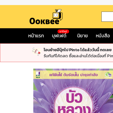
มาใหม่
หน้าแรก
บุฟเฟต์
นิยาย
หนังสือ
โอนย้ายอีบุ๊กไป Pinto ได้แล้ววันนี้ กดเลย
รับทันทีโค้ดลด ซื้อและอ่านได้ต่อเนื่องที่ Pi