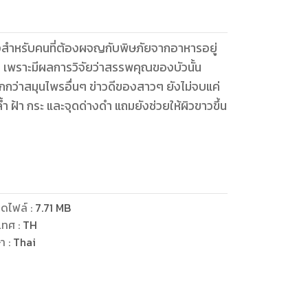
ิ่งสำหรับคนที่ต้องผจญกับพิษภัยจากอาหารอยู่
ียว เพราะมีผลการวิจัยว่าสรรพคุณของบัวนั้น
่าวดีของสาวๆ ยังไม่จบแค่
้ำ ฝ้า กระ และจุดด่างดำ แถมยังช่วยให้ผิวขาวขึ้น
ยๆ โดยใช้วัตถุดิบที่มาจากบัว เช่น ใบบัว เม็ดบัว
ดไฟล์
:
7.71
MB
เทศ
:
TH
ษา
:
Thai