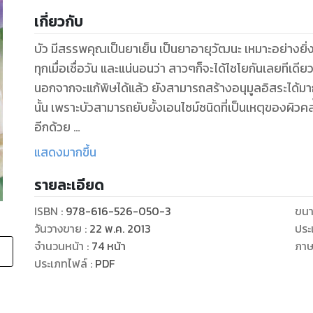
เกี่ยวกับ
บัว มีสรรพคุณเป็นยาเย็น เป็นยาอายุวัฒนะ เหมาะอย่างย
ทุกเมื่อเชื่อวัน และแน่นอนว่า สาวๆก็จะได้ไชโยกันเลยทีเด
นอกจากจะแก้พิษได้แล้ว ยังสามารถสร้างอนุมูลอิสระได้มากกว่าสมุนไพรอื่นๆ ข
นั้น เพราะบัวสามารถยับยั้งเอนไซม์ชนิดที่เป็นเหตุของผิวคล
อีกด้วย
นอกจากนี้ ภายในเล่ม มีเมนู “อาหารจากบัว” นำเสนอวิธีทำง่า
แสดงมากขึ้น
รายละเอียด
ISBN :
978-616-526-050-3
ขนา
วันวางขาย
:
22 พ.ค. 2013
ประ
จำนวนหน้า
:
74
หน้า
ภา
ประเภทไฟล์
:
PDF