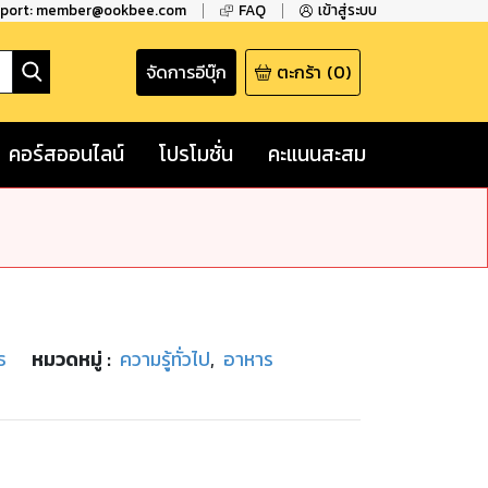
pport: member@ookbee.com
FAQ
เข้าสู่ระบบ
จัดการอีบุ๊ก
ตะกร้า
(
0
)
คอร์สออนไลน์
โปรโมชั่น
คะแนนสะสม
ธ
หมวดหมู่
:
ความรู้ทั่วไป
,
อาหาร