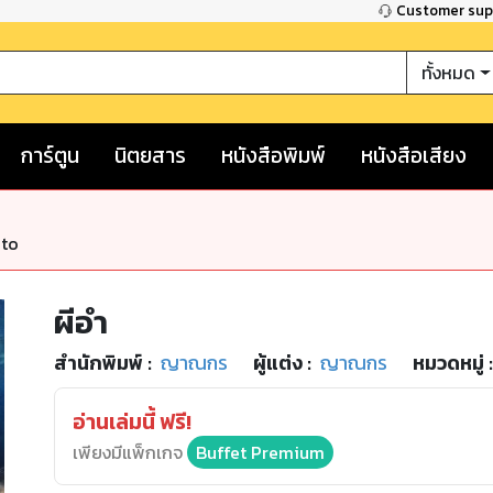
Customer su
ทั้งหมด
การ์ตูน
นิตยสาร
หนังสือพิมพ์
หนังสือเสียง
nto
ผีอำ
สำนักพิมพ์
:
ญาณกร
ผู้แต่ง :
ญาณกร
หมวดหมู่
:
อ่านเล่มนี้ ฟรี!
เพียงมีแพ็กเกจ
Buffet Premium