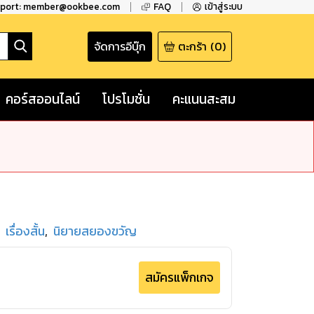
pport: member@ookbee.com
FAQ
เข้าสู่ระบบ
จัดการอีบุ๊ก
ตะกร้า
(
0
)
คอร์สออนไลน์
โปรโมชั่น
คะแนนสะสม
เรื่องสั้น
,
นิยายสยองขวัญ
สมัครแพ็กเกจ