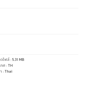
ดไฟล์
:
5.31
MB
เทศ
:
TH
ษา
:
Thai