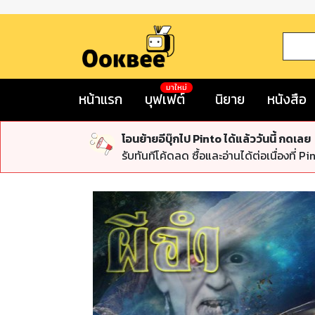
มาใหม่
หน้าแรก
บุฟเฟต์
นิยาย
หนังสือ
โอนย้ายอีบุ๊กไป Pinto ได้แล้ววันนี้ กดเลย
รับทันทีโค้ดลด ซื้อและอ่านได้ต่อเนื่องที่ Pi