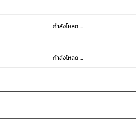
It made Pete try to pick fights with Kao every day 
What should a best friend (who wanted to be more
like Kao do in this situation?
กำลังโหลด ...
"
กำลังโหลด ...