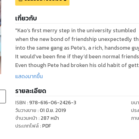
เกี่ยวกับ
"Kao’s first merry step in the university stumbled
when the new bond of friendship unexpectedly t
into the same gang as Pete’s, a rich, handsome gu
It would’ve been fine if they’d been normal friend
Even though Pete had broken his old habit of gett
their resentment towards each other never chang
แสดงมากขึ้น
Their friends had to go to the trouble to strength
รายละเอียด
by pairing them up for a school assignment.
ISBN :
978-616-06-2426-3
ขนา
Until, one day, the walls between them had broke
วันวางขาย
:
01 มิ.ย. 2019
ประ
And Pete and Kao found that they got along bett
จำนวนหน้า
:
287
หน้า
ภา
But their newfound relationship was threatened 
ประเภทไฟล์
:
PDF
when Fongbeer, a BA student, had gotten in the way