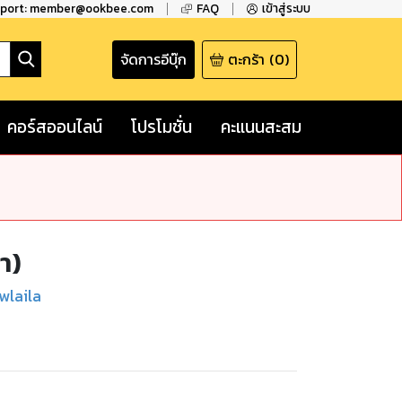
pport: member@ookbee.com
FAQ
เข้าสู่ระบบ
จัดการอีบุ๊ก
ตะกร้า
(
0
)
คอร์สออนไลน์
โปรโมชั่น
คะแนนสะสม
า)
wlaila