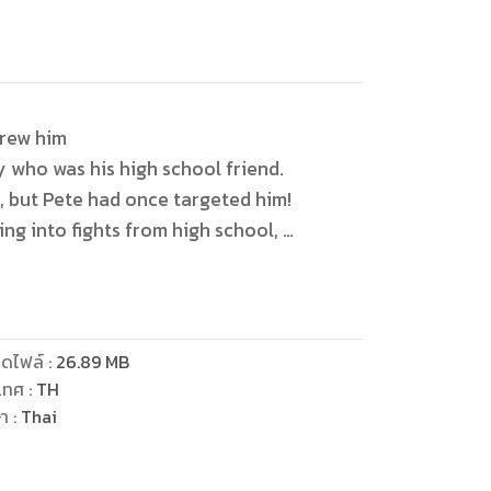
hrew him
y who was his high school friend.
s, but Pete had once targeted him!
ing into fights from high school,
ed.
en their relationship
ดไฟล์
:
26.89
MB
n down.
เทศ
:
TH
er than they’d expected.
ษา
:
Thai
to be ruined
 of their ‘friendship.’