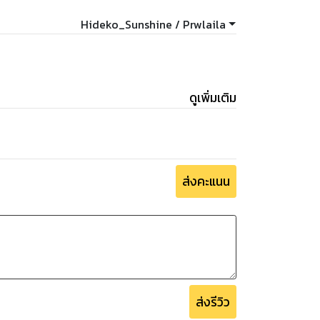
like before.
Hideko_Sunshine / Prwlaila
 than just a friend)
ดูเพิ่มเติม
ส่งคะแนน
ส่งรีวิว