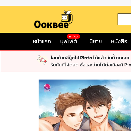
มาใหม่
หน้าแรก
บุฟเฟต์
นิยาย
หนังสือ
โอนย้ายอีบุ๊กไป Pinto ได้แล้ววันนี้ กดเลย
รับทันทีโค้ดลด ซื้อและอ่านได้ต่อเนื่องที่ Pi