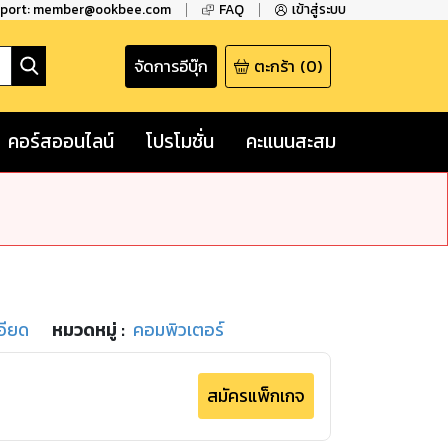
pport: member@ookbee.com
FAQ
เข้าสู่ระบบ
จัดการอีบุ๊ก
ตะกร้า
(
0
)
คอร์สออนไลน์
โปรโมชั่น
คะแนนสะสม
เอียด
หมวดหมู่
:
คอมพิวเตอร์
สมัครแพ็กเกจ