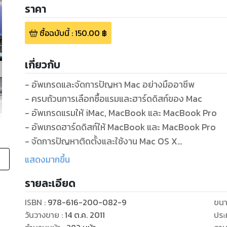
ราคา
ซื้อฉบับนี้
:
150.00
฿
เกี่ยวกับ
- อัพเกรดและจัดการปัญหา Mac อย่างมืออาชีพ
- ครบถ้วนการเลือกซื้อแรมและฮาร์ดดิสก์ของ Mac
- อัพเกรดแรมให้ iMac, MacBook และ MacBook Pro
- อัพเกรดฮาร์ดดิสก์ให้ MacBook และ MacBook Pro
- จัดการปัญหาติดตั้งและใช้งาน Mac OS X
- พาร์ติชันและโคลนฮาร์ดดิสก์ด้วย Disk Utility
แสดงมากขึ้น
- Mac to Mac ด้วย FireWire และ Screen Sharing
รายละเอียด
- กู้ไฟล์จาก Mac เครื่องอื่น และ Time Machine
- ใช้งาน Remote Disc อย่างมืออาชีพ
ISBN :
978-616-200-082-9
ขนา
- อ่าน/เขียนพาร์ติชัน NTFS ด้วย NTFS-3G
วันวางขาย
:
14 ต.ค. 2011
ประ
- Windows XP/Vista & 7 ด้วย Boot Camp