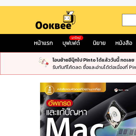
มาใหม่
หน้าแรก
บุฟเฟต์
นิยาย
หนังสือ
โอนย้ายอีบุ๊กไป Pinto ได้แล้ววันนี้ กดเลย
รับทันทีโค้ดลด ซื้อและอ่านได้ต่อเนื่องที่ Pi