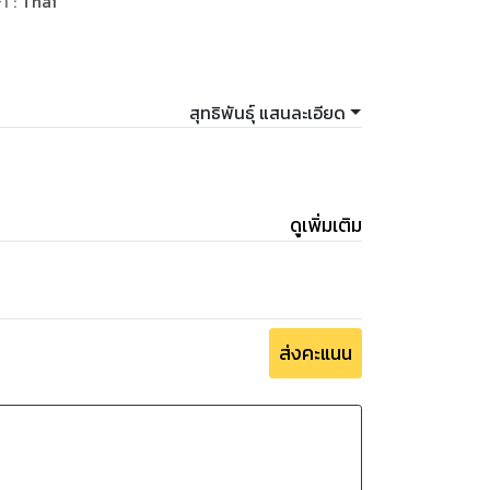
ษา
:
Thai
สุทธิพันธุ์ แสนละเอียด
ดูเพิ่มเติม
ส่งคะแนน