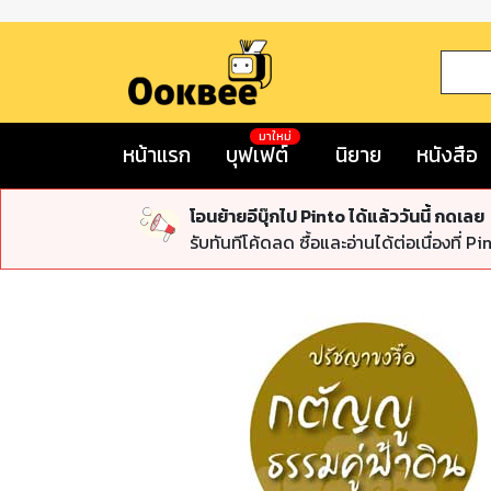
มาใหม่
หน้าแรก
บุฟเฟต์
นิยาย
หนังสือ
โอนย้ายอีบุ๊กไป Pinto ได้แล้ววันนี้ กดเลย
รับทันทีโค้ดลด ซื้อและอ่านได้ต่อเนื่องที่ Pi