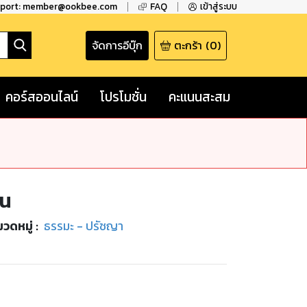
pport: member@ookbee.com
FAQ
เข้าสู่ระบบ
จัดการอีบุ๊ก
ตะกร้า
(
0
)
คอร์สออนไลน์
โปรโมชั่น
คะแนนสะสม
ิน
วดหมู่
:
ธรรมะ - ปรัชญา