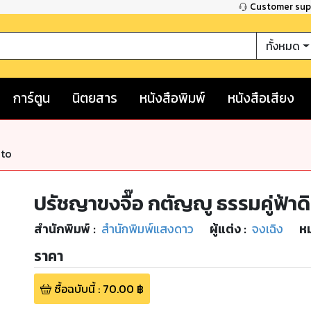
Customer su
ทั้งหมด
การ์ตูน
นิตยสาร
หนังสือพิมพ์
หนังสือเสียง
nto
ปรัชญาขงจื๊อ กตัญญู ธรรมคู่ฟ้าด
สำนักพิมพ์
:
สำนักพิมพ์แสงดาว
ผู้แต่ง :
จงเฉิง
หม
ราคา
ซื้อฉบับนี้
:
70.00
฿