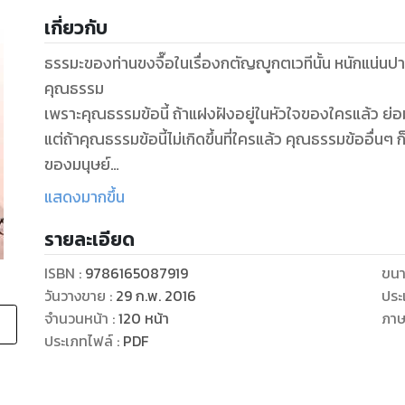
เกี่ยวกับ
ธรรมะของท่านขงจื๊อในเรื่องกตัญญูกตเวทีนั้น หนักแน่น
คุณธรรม
เพราะคุณธรรมข้อนี้ ถ้าแฝงฝังอยู่ในหัวใจของใครแล้ว ย่อ
แต่ถ้าคุณธรรมข้อนี้ไม่เกิดขึ้นที่ใครแล้ว คุณธรรมข้ออื่น
ของมนุษย์
ไม่มีอันใดล้ำเลิศไปกว่าความกตัญญูกตเวทีที่ลูกพึงมีต่
แสดงมากขึ้น
สัจธรรมแห่งฟ้า
รายละเอียด
เป็นคุณธรรมแห่งดินเป็นวิถีแห่งคน...ถ้าปราศจากคุณธรรมข
ISBN :
9786165087919
ขนา
วันวางขาย
:
29 ก.พ. 2016
ประ
จำนวนหน้า
:
120
หน้า
ภา
ประเภทไฟล์
:
PDF