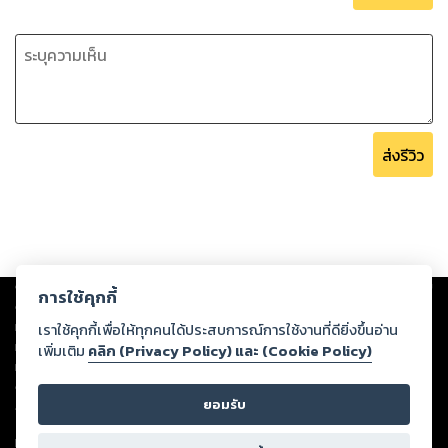
ส่งรีวิว
Copyright ©
2026
Storylog Co., Ltd. - สตอรี่ล็อกขอสงวนสิทธิ์ไม่รับผิดชอบ
การใช้คุกกี้
ต่อผลงานหรือเนื้อหาใดที่อัปโหลดผ่านเว็บไซต์และปรากฏว่าละเมิดสิทธิใน
ทรัพย์สินทางปัญญาของบุคคลอื่นหรือขัดต่อกฎหมายและศีลธรรม ดังนั้น ผู้อ่าน
เราใช้คุกกี้เพื่อให้ทุกคนได้ประสบการณ์การใช้งานที่ดียิ่งขึ้นอ่าน
ทุกท่านโปรดใช้วิจารณญาณในการกลั่นกรองด้วยตนเอง และหากท่านพบว่าส่วน
เพิ่มเติม
คลิก (Privacy Policy) และ (Cookie Policy)
หนึ่งส่วนใดขัดต่อกฎหมายและศีลธรรม กรุณาแจ้งมายังบริษัท เพื่อทีมงานจะได้
ดำเนินการในทันที ทั้งนี้ ทางสตอรี่ล็อกขอสงวนลิขสิทธิ์ตามพระราชบัญญัติ
ยอมรับ
ลิขสิทธิ์ พ.ศ. 2537 (ฉบับล่าสุด)
For support: member@ookbee.com