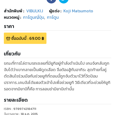
สำนักพิมพ์
:
VIBULKIJ
ผู้แต่ง :
Koji Matsumoto
หมวดหมู่
:
การ์ตูนญี่ปุ่น
,
การ์ตูน
ราคา
ซื้อฉบับนี้
:
69.00
฿
เกี่ยวกับ
ขณะที่การไล่ตามรถเชลยที่มียูกิอยู่กำลังดำเนินไป เคนจังกลับถูก
จับได้ว่าเขากลายเป็นผีดูดเลือด จึงต้องสู้กับอากิระ สุดท้ายทั้งคู่
ตัดสินใจร่วมมือกันช่วยยูกิที่ตอนนี้ถูกจับตัวมาไว้ที่วัดป้อม
ปราการ..เคนจังได้แฝงตัวเข้าไปเพื่อช่วยยูกิ วิธีเดียวที่จะช่วยให้ยูกิ
รอดจากมิยาบิก็คือ การลอบฆ่ามิยาบิเท่านั้น
รายละเอียด
ISBN :
9789742184711
วันวางขาย
:
18 ธ.ค. 2015