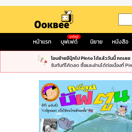
มาใหม่
หน้าแรก
บุฟเฟต์
นิยาย
หนังสือ
โอนย้ายอีบุ๊กไป Pinto ได้แล้ววันนี้ กดเลย
รับทันทีโค้ดลด ซื้อและอ่านได้ต่อเนื่องที่ Pi