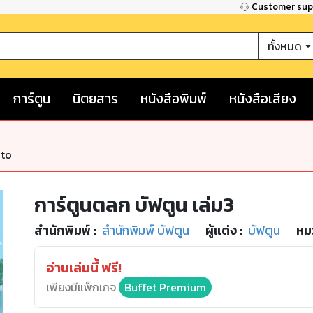
Customer su
ทั้งหมด
การ์ตูน
นิตยสาร
หนังสือพิมพ์
หนังสือเสียง
nto
การ์ตูนตลก บัฟตูน เล่ม3
สำนักพิมพ์
:
สำนักพิมพ์ บัฟตูน
ผู้แต่ง :
บัฟตูน
หม
อ่านเล่มนี้ ฟรี!
เพียงมีแพ็กเกจ
Buffet Premium