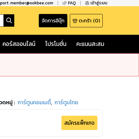
pport: member@ookbee.com
FAQ
เข้าสู่ระบบ
จัดการอีบุ๊ก
ตะกร้า
(
0
)
คอร์สออนไลน์
โปรโมชั่น
คะแนนสะสม
วดหมู่
:
การ์ตูนคอมเมดี้
,
การ์ตูนไทย
สมัครแพ็กเกจ