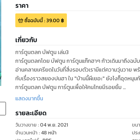
ราคา
ซื้อฉบับนี้
:
39.00
฿
เกี่ยวกับ
การ์ตูนตลก บัฟตูน เล่ม3
การ์ตูนตลกโดย บัฟตูน การ์ตูนแก๊กฮาๆ ก้าวเดินมาถึงฉบับท
อ่านคลายเครียดในวันที่สิ่งรอบตัวเรามีแต่ความวุ่นวาย พร้อมกับการ์ตูนเรื่องยาวที่จะพาเพื่อนนักอ่านไปพบ
กับเรื่องราวสยองปนฮา ใน "บ้านนี้ผีเยอะ" ยังไงก็อุดหนุนกันด้วยนะครับ
การ์ตูนตลก บัฟตูน การ์ตูนเพื่อให้คนไทยมีรอยยิ้ม
ขอขอบคุณทุกคนที่สนับสนุน
แสดงมากขึ้น
รายละเอียด
วันวางขาย
:
04 พ.ย. 2021
ขนา
จำนวนหน้า
:
48
หน้า
ประ