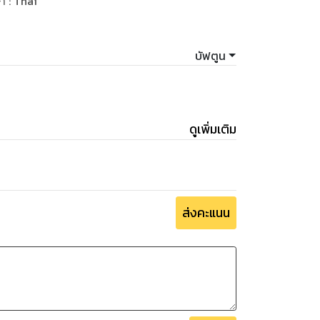
ษา
:
Thai
บัฟตูน
ดูเพิ่มเติม
ส่งคะแนน