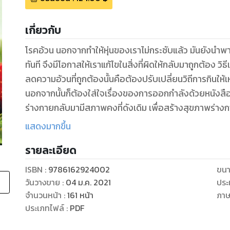
เกี่ยวกับ
โรคอ้วน นอกจากทำให้หุ่นของเราไม่กระชับแล้ว มันยังนำพาซ
ทันที จึงมีโอกาสให้เราแก้ไขในสิ่งที่ผิดให้กลับมาถูกต้อง ว
ลดความอ้วนที่ถูกต้องนั้นคือต้องปรับเปลี่ยนวิถีการกินใ
นอกจากนั้นก็ต้องใส่ใจเรื่องของการออกกำลังด้วยหนังสือเ
ร่างกายกลับมามีสภาพคงที่ดังเดิม เพื่อสร้างสุขภาพร่างก
แสดงมากขึ้น
ดูหนังสือเรื่องอื่นๆ ของเรา ได้ที่ www.pailinbooknet.c
รายละเอียด
ISBN :
9786162924002
ขนา
วันวางขาย
:
04 ม.ค. 2021
ประ
จำนวนหน้า
:
161
หน้า
ภา
ประเภทไฟล์
:
PDF