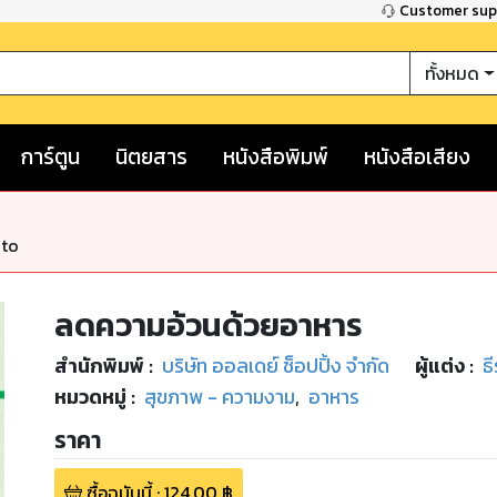
Customer su
ทั้งหมด
การ์ตูน
นิตยสาร
หนังสือพิมพ์
หนังสือเสียง
nto
ลดความอ้วนด้วยอาหาร
สำนักพิมพ์
:
บริษัท ออลเดย์ ช็อปปิ้ง จำกัด
ผู้แต่ง :
ธ
หมวดหมู่
:
สุขภาพ - ความงาม
,
อาหาร
ราคา
ซื้อฉบับนี้
:
124.00
฿