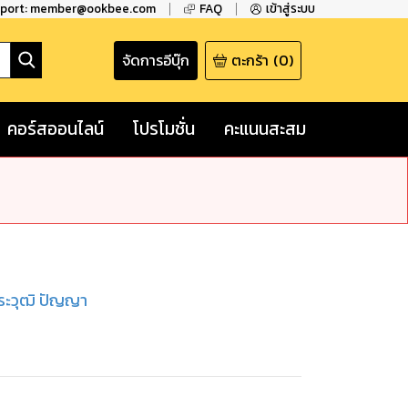
pport: member@ookbee.com
FAQ
เข้าสู่ระบบ
จัดการอีบุ๊ก
ตะกร้า
(
0
)
คอร์สออนไลน์
โปรโมชั่น
คะแนนสะสม
ีระวุฒิ ปัญญา