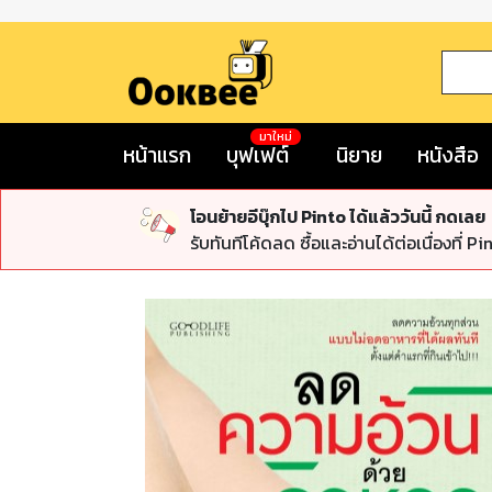
มาใหม่
หน้าแรก
บุฟเฟต์
นิยาย
หนังสือ
โอนย้ายอีบุ๊กไป Pinto ได้แล้ววันนี้ กดเลย
รับทันทีโค้ดลด ซื้อและอ่านได้ต่อเนื่องที่ Pi