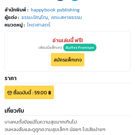
สำนักพิมพ์
:
happybook publishing
ผู้แต่ง :
ธรรมะปัญโญ
,
คณะสหายธรรม
หมวดหมู่
:
โหราศาสตร์
อ่านเล่มนี้ ฟรี!
เพียงมีแพ็กเกจ
Buffet Premium
สมัครแพ็กเกจ
ราคา
ซื้อฉบับนี้
:
59.00
฿
เกี่ยวกับ
บางคนตั้งข้อแม้ในความสุขมากเกินไป
จนหลงลืมและดูถูกความสุขเล็กๆ น้อยๆ ไปเสียง่ายๆ