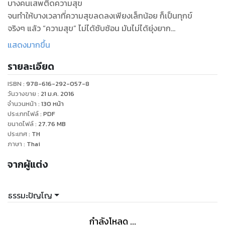
บางคนเสพติดความสุข
จนทำให้บางเวลาที่ความสุขลดลงเพียงเล็กน้อย ก็เป็นทุกข์
จริงๆ แล้ว “ความสุข” ไม่ได้ซับซ้อน มันไม่ได้ยุ่งยาก
ขอเพียงคุณรู้สึกและเห็นถึงแก่นของมัน
แสดงมากขึ้น
เชื่อไหมว่าความสุขที่แท้จริงนั้นมีได้ในทุกๆ วินาที
รายละเอียด
ISBN :
978-616-292-057-8
วันวางขาย
:
21 ม.ค. 2016
จำนวนหน้า
:
130
หน้า
ประเภทไฟล์
:
PDF
ขนาดไฟล์
:
27.76
MB
ประเทศ
:
TH
ภาษา
:
Thai
จากผู้แต่ง
ธรรมะปัญโญ
กำลังโหลด ...