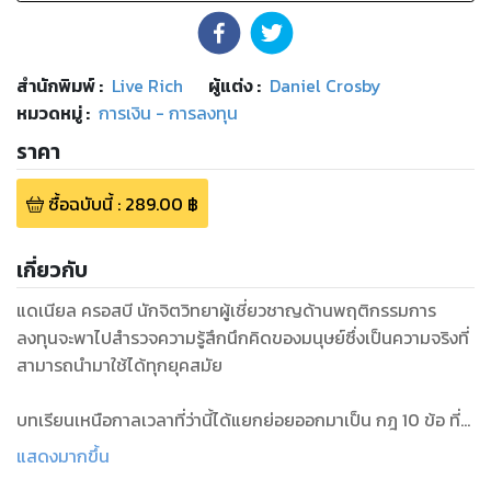
สำนักพิมพ์
:
Live Rich
ผู้แต่ง :
Daniel Crosby
หมวดหมู่
:
การเงิน - การลงทุน
ราคา
ซื้อฉบับนี้
:
289.00
฿
เกี่ยวกับ
แดเนียล ครอสบี นักจิตวิทยาผู้เชี่ยวชาญด้านพฤติกรรมการ
ลงทุนจะพาไปสํารวจความรู้สึกนึกคิดของมนุษย์ซึ่งเป็นความจริงที่
สามารถนํามาใช้ได้ทุกยุคสมัย
บทเรียนเหนือกาลเวลาที่ว่านี้ได้แยกย่อยออกมาเป็น กฎ 10 ข้อ ที่
นักลงทุนที่ดีควรทราบ เพื่อจัดการกับพฤติกรรมการลงทุนของตัว
แสดงมากขึ้น
เอง เช่น ‘การทํานายเป็นหน้าที่ของนักพยากรณ์อากาศ’, ‘ถ้าคุณ