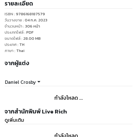
รายละเอียด
ตื่นเต้นกับมัน แสดงว่ามันเป็นความคิดที่ไม่ดี’ รวมถึงคําแนะนํา
เกี่ยวกับการจัดการความเสี่ยงเชิงพฤติกรรม ซึ่งจะช่วยให้เข้าใจ
ISBN :
9786168187579
อย่างลึกซึ้งว่าจิตวิทยาส่งผลต่อการตัดสินใจลงทุนได้อย่างไร และ
วันวางขาย
:
04 ก.ค. 2023
มนุษย์เราควรคิดแบบไหนเพื่อที่จะไปสู่ความมั่งคั่ง
จำนวนหน้า
:
306
หน้า
ประเภทไฟล์
:
PDF
ขนาดไฟล์
:
28.00
MB
ประเทศ
:
TH
ภาษา
:
Thai
จากผู้แต่ง
Daniel Crosby
กำลังโหลด ...
จากสำนักพิมพ์ Live Rich
ดูเพิ่มเติม
กำลังโหลด ...