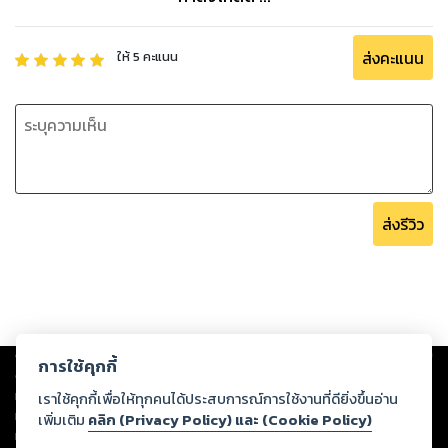
ส่งคะแนน
ให้
5
คะแนน
ส่งรีวิว
Copyright ©
2026
Storylog Co., Ltd. - สตอรี่ล็อกขอสงวนสิทธิ์ไม่รับผิดชอบ
การใช้คุกกี้
ต่อผลงานหรือเนื้อหาใดที่อัปโหลดผ่านเว็บไซต์และปรากฏว่าละเมิดสิทธิใน
ทรัพย์สินทางปัญญาของบุคคลอื่นหรือขัดต่อกฎหมายและศีลธรรม ดังนั้น ผู้อ่าน
เราใช้คุกกี้เพื่อให้ทุกคนได้ประสบการณ์การใช้งานที่ดียิ่งขึ้นอ่าน
ทุกท่านโปรดใช้วิจารณญาณในการกลั่นกรองด้วยตนเอง และหากท่านพบว่าส่วน
เพิ่มเติม
คลิก (Privacy Policy) และ (Cookie Policy)
หนึ่งส่วนใดขัดต่อกฎหมายและศีลธรรม กรุณาแจ้งมายังบริษัท เพื่อทีมงานจะได้