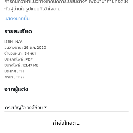
การค้นคว้าหาแนวทางเทคนิคการเขียนต่างๆ เพื่อนำมาถ่ายทอดให้
กับผู้อ่านในรูปแบบที่เข้าใจง่าย
หวังเป็นอย่างยิ่งว่าหนังสือเล่มนี้จะสามารถเป็นแนวทางในการเขียน
แสดงมากขึ้น
เรื่องสั้นให้กับนักเขียนหลายๆท่านได้ โดยเฉพาะการเขียนอย่างไร
รายละเอียด
ให้ได้อรรถรส ซึ่งในหนังสือเล่มนี้มีคำตอบ และตัวอย่างให้มาอ่าน
ISBN :
N/A
วันวางขาย
:
29 ส.ค. 2020
จำนวนหน้า
:
84
หน้า
ประเภทไฟล์
:
PDF
ขนาดไฟล์
:
121.47
MB
ประเทศ
:
TH
ภาษา
:
Thai
จากผู้แต่ง
ดร.ขวัญใจ วงศ์ช่วย
กำลังโหลด ...